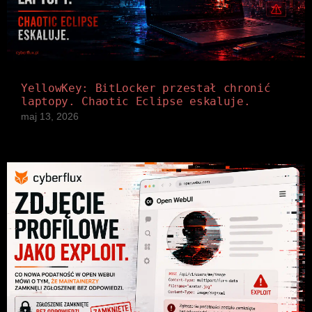
YellowKey: BitLocker przestał chronić
laptopy. Chaotic Eclipse eskaluje.
maj 13, 2026