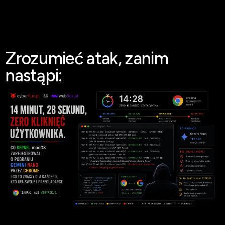
Zrozumieć atak, zanim
nastąpi:
Radar #4
LIPIEC 2026
→
Otwórz radar
→
Radar #3
CZERWIEC 2026
Otwórz radar
→