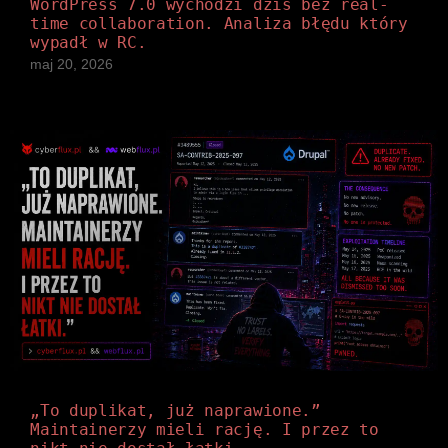
WordPress 7.0 wychodzi dziś bez real-
time collaboration. Analiza błędu który
wypadł w RC.
maj 20, 2026
→
„To duplikat, już naprawione.”
→
Maintainerzy mieli rację. I przez to