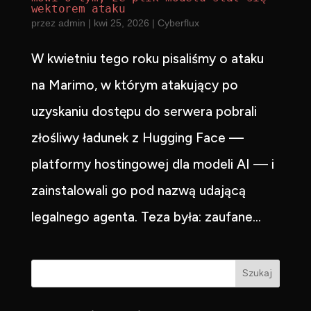
wektorem ataku
przez
admin
|
kwi 25, 2026
|
Cyberflux
W kwietniu tego roku pisaliśmy o ataku
na Marimo, w którym atakujący po
uzyskaniu dostępu do serwera pobrali
złośliwy ładunek z Hugging Face —
platformy hostingowej dla modeli AI — i
zainstalowali go pod nazwą udającą
legalnego agenta. Teza była: zaufane...
Szukaj