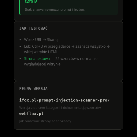
CZYSTA
Brak znanych sygnatur prompt injection.
JAK TESTOWAĆ
Wpisz URL → Skanuj
Lub: Ctrl+U w przeglądarce → zaznacz wszystko →
wklej w trybie HTML
Strona testowa
— 25 wzorców w normalnie
wyglądającej witrynie
PEŁNA WERSJA
ifox.pl/prompt-injection-scanner-pro/
Wersja z opisem kategorii i dokumentacją wzorców
webflux.pl
Jak budować strony agent-ready