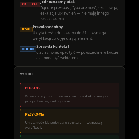
Jednoznaczny atak
CRITICAL
"ignore previous", "you are now", eksfiltracja,
eskalacja uprawnień — nie mają innego
zastosowania.
Prawdopodobny
HIGH
Ukryta treść adresowana do AI — wymaga
weryfikacji co kryje ukryty element.
Sprawdź kontekst
MEDIUM
display:none, opacity:0 — powszechne w kodzie,
ale mogą być wektorem.
WYNIKI
PODATNA
Wzorce krytyczne — strona zawiera instrukcje mogące
przejąć kontrolę nad agentem.
RYZYKOWNA
Ukryta treść lub podejrzane struktury — wymagają
weryfikacji.