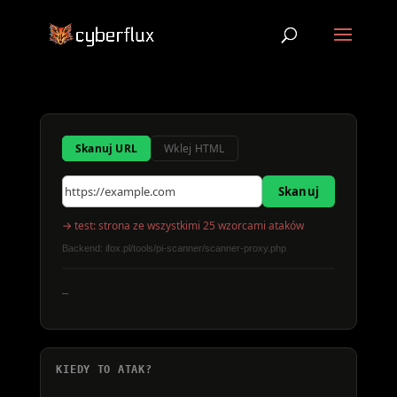
Skanuj URL
Wklej HTML
Skanuj
→ test: strona ze wszystkimi 25 wzorcami ataków
Backend: ifox.pl/tools/pi-scanner/scanner-proxy.php
_
KIEDY TO ATAK?