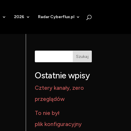
b
2026
Radar Cyberflux.pl
Szukaj
Ostatnie wpisy
Cztery kanały, zero
przeglądów
To nie był
plik konfiguracyjny