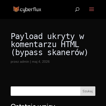
Payload ukryty w
komentarzu HTML
(bypass skanerów)
przez
admin
|
maj 4, 2026
Szukaj