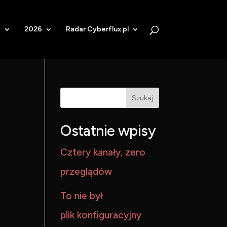
b
2026
Radar Cyberflux.pl
Szukaj
Ostatnie wpisy
Cztery kanały, zero
przeglądów
To nie był
plik konfiguracyjny