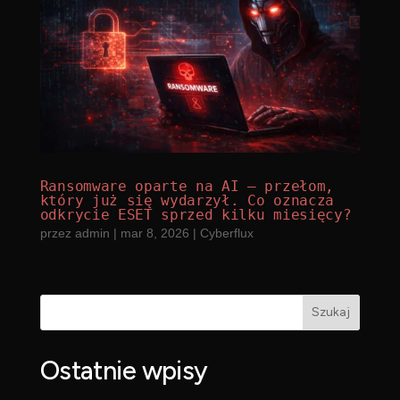
Ransomware oparte na AI – przełom,
który już się wydarzył. Co oznacza
odkrycie ESET sprzed kilku miesięcy?
przez
admin
|
mar 8, 2026
|
Cyberflux
Szukaj
Ostatnie wpisy