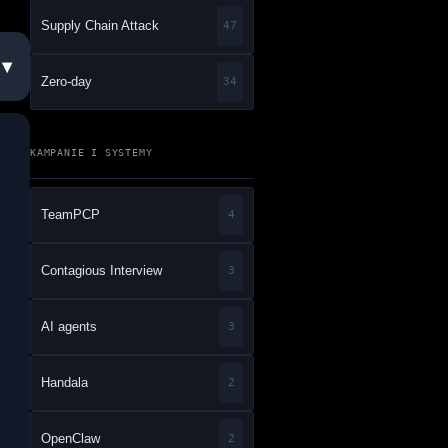
Supply Chain Attack
47
Zero-day
34
KAMPANIE I SYSTEMY
TeamPCP
4
Contagious Interview
3
AI agents
3
Handala
2
OpenClaw
2