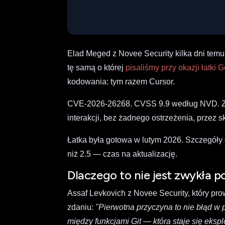
Elad Meged z Novee Security kilka dni tem
tę samą o której
pisaliśmy przy okazji łatki 
kodowania: tym razem Cursor.
CVE-2026-26268. CVSS 9.9 według NVD. Z
interakcji, bez żadnego ostrzeżenia, przez 
Łatka była gotowa w lutym 2026. Szczegóły 
niż 2.5 — czas na aktualizację.
Dlaczego to nie jest zwykła 
Assaf Levkovich z Novee Security, który pr
zdaniu:
"Pierwotna przyczyna to nie błąd w 
między funkcjami Git — która staje się eks