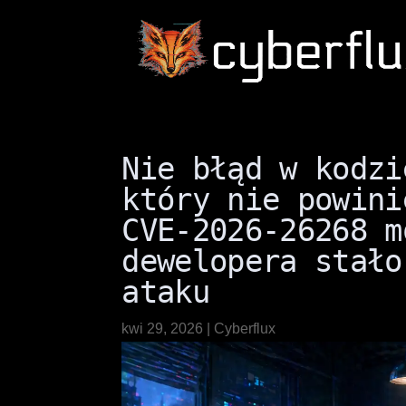
Nie błąd w kodzi
który nie powini
CVE-2026-26268 m
dewelopera stało
ataku
kwi 29, 2026
|
Cyberflux