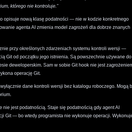
um, którego nie kontroluje."
 bo opisuje nową klasę podatności — nie w kodzie konkretnego
howanie agenta AI zmienia model zagrożeń dla dobrze znanych
znie przy określonych zdarzeniach systemu kontroli wersji —
ią Git od początku jego istnienia. Są powszechnie używane do
esie deweloperskim. Sam w sobie Git hook nie jest zagrożeni
ykona operację Git.
e wyłącznie dane kontroli wersji bez katalogu roboczego. Mogą 
rium.
ie jest podatnością. Staje się podatnością gdy agent AI
i Git — bo wtedy programista nie wykonuje operacji. Wykonuje