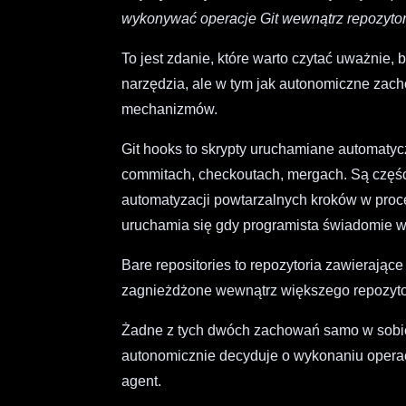
wykonywać operacje Git wewnątrz repozytori
To jest zdanie, które warto czytać uważnie,
narzędzia, ale w tym jak autonomiczne zac
mechanizmów.
Git hooks to skrypty uruchamiane automatyc
commitach, checkoutach, mergach. Są częśc
automatyzacji powtarzalnych kroków w proc
uruchamia się gdy programista świadomie w
Bare repositories to repozytoria zawierając
zagnieżdżone wewnątrz większego repozyto
Żadne z tych dwóch zachowań samo w sobie n
autonomicznie decyduje o wykonaniu operacj
agent.