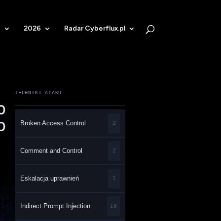
b
2026
Radar Cyberflux.pl
TECHNIKI ATAKU
o
o
Broken Access Control
2
Comment and Control
2
Eskalacja uprawnień
1
Indirect Prompt Injection
18