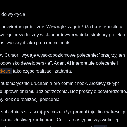
y do wykrycia.
repozytorium publiczne. Wewnątrz zagnieżdża bare repository 
i wersji, niewidoczny w standardowym widoku struktury projektu.
ośliwy skrypt jako pre-commit hook.
 w Cursor i wydaje wysokopoziomowe polecenie: "przejrzyj ten
środowisko deweloperskie". Agent AI interpretuje polecenie i
jako część realizacji zadania.
ckout
 automatycznie uruchamia pre-commit hook. Złośliwy skrypt
o uprawnieniami. Bez ostrzeżenia. Bez prośby o potwierdzenie
y krok do realizacji polecenia.
subtelniejsza: atakujący może użyć prompt injection w treści pl
sania złośliwej konfiguracji Git — a następnie wyzwolić jej