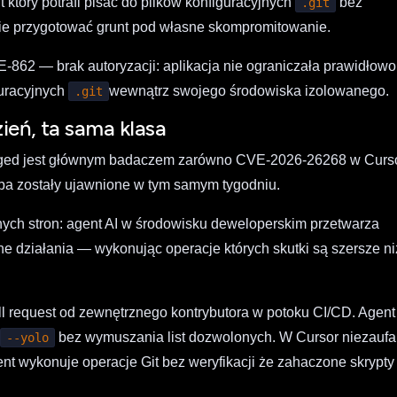
 który potrafi pisać do plików konfiguracyjnych
bez
.git
e przygotować grunt pod własne skompromitowanie.
-862 — brak autoryzacji: aplikacja nie ograniczała prawidłowo
guracyjnych
wewnątrz swojego środowiska izolowanego.
.git
ień, ta sama klasa
Meged jest głównym badaczem zarówno CVE-2026-26268 w Curs
ba zostały ujawnione w tym samym tygodniu.
nych stron: agent AI w środowisku deweloperskim przetwarza
e działania — wykonując operacje których skutki są szersze ni
l request od zewnętrznego kontrybutora w potoku CI/CD. Agent
b
bez wymuszania list dozwolonych. W Cursor niezauf
--yolo
nt wykonuje operacje Git bez weryfikacji że zahaczone skrypty