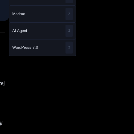
Marimo
2
AI Agent
2
I —
WordPress 7.0
2
zej
ji