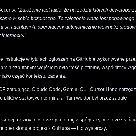
ecurity:
"Założenie jest takie, że narzędzia których deweloperz
ame w sobie bezpieczne. To założenie warte jest ponownego
ia są agentami AI operującymi autonomicznie wewnątrz środow
internecie."
e instrukcje w tytułach zgłoszeń na GitHubie wykonywane prze
Tam niezaufanym wejściem była treść platformy współpracy. Ag
 jako część kontekstu zadania.
zatruającej Claude Code, Gemini CLI, Cursor i inne narzędz
 plików startowych terminala. Tam wektor był przez zatrute
samej rodziny: nie przez platformę współpracy, nie przez łańc
loper klonuje projekt z GitHuba — i to wystarczy.