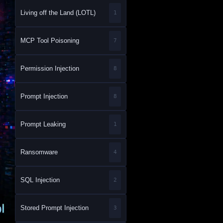
Living off the Land (LOTL)
1
MCP Tool Poisoning
7
Permission Injection
8
Prompt Injection
8
Prompt Leaking
1
Ransomware
4
SQL Injection
2
Stored Prompt Injection
3