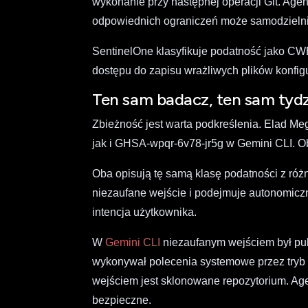
wykonanie przy następnej operacji Git. Agent
odpowiednich ograniczeń może samodzielni
SentinelOne klasyfikuje podatność jako CWE
dostępu do zapisu wrażliwych plików konfi
Ten sam badacz, ten sam tydz
Zbieżność jest warta podkreślenia. Elad 
jak i GHSA-wpqr-6v78-jr5g w Gemini CLI. O
Oba opisują tę samą klasę podatności z róż
niezaufane wejście i podejmuje autonomiczn
intencja użytkownika.
W
Gemini CLI
niezaufanym wejściem był pul
wykonywał polecenia systemowe przez try
wejściem jest sklonowane repozytorium. Age
bezpieczne.