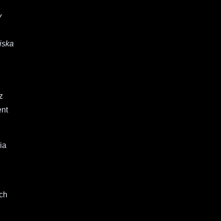
y
iska
z
ent
ia
uch