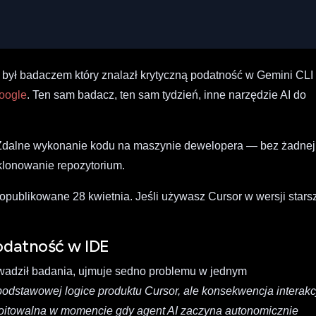
u był badaczem który znalazł krytyczną podatność w Gemini CL
Google
. Ten sam badacz, ten sam tydzień, inne narzędzie AI do
dalne wykonanie kodu na maszynie dewelopera — bez żadnej
sklonowanie repozytorium.
opublikowane 28 kwietnia. Jeśli używasz Cursor w wersji stars
podatność w IDE
owadził badania, ujmuje sedno problemu w jednym
podstawowej logice produktu Cursor, ale konsekwencja interakc
ploitowalna w momencie gdy agent AI zaczyna autonomicznie