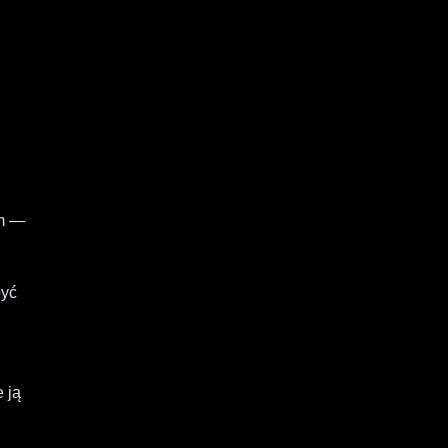
em —
być
 ją