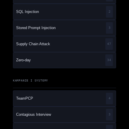
SQL Injection
2
Stored Prompt Injection
3
Supply Chain Attack
47
Zero-day
34
KAMPANIE I SYSTEMY
TeamPCP
4
Contagious Interview
3