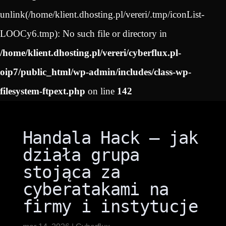
unlink(/home/klient.dhosting.pl/vereri/.tmp/iconList-
LOOCy6.tmp): No such file or directory in
/home/klient.dhosting.pl/vereri/cyberflux.pl-
oip7/public_html/wp-admin/includes/class-wp-
filesystem-ftpext.php
on line
142
Handala Hack – jak
działa grupa
stojąca za
cyberatakami na
firmy i instytucje