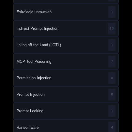
Eskalacja uprawnień
1
Indirect Prompt Injection
18
Living off the Land (LOTL)
1
MCP Tool Poisoning
7
Permission Injection
8
Prompt Injection
8
Prompt Leaking
1
Ransomware
4