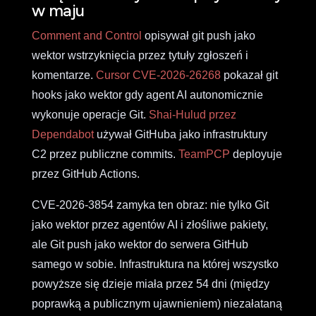
w maju
Comment and Control
opisywał git push jako
wektor wstrzyknięcia przez tytuły zgłoszeń i
komentarze.
Cursor CVE-2026-26268
pokazał git
hooks jako wektor gdy agent AI autonomicznie
wykonuje operacje Git.
Shai-Hulud przez
Dependabot
używał GitHuba jako infrastruktury
C2 przez publiczne commits.
TeamPCP
deployuje
przez GitHub Actions.
CVE-2026-3854 zamyka ten obraz: nie tylko Git
jako wektor przez agentów AI i złośliwe pakiety,
ale Git push jako wektor do serwera GitHub
samego w sobie. Infrastruktura na której wszystko
powyższe się dzieje miała przez 54 dni (między
poprawką a publicznym ujawnieniem) niezałataną