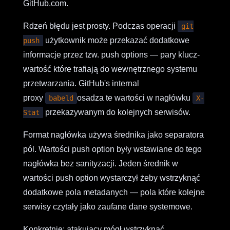
GitHub.com.
Rdzeń błędu jest prosty. Podczas operacji
git
użytkownik może przekazać dodatkowe
push
informacje przez tzw. push options — pary klucz-
wartość które trafiają do wewnętrznego systemu
przetwarzania. GitHub's internal
proxy
osadza te wartości w nagłówku
babeld
X-
przekazywanym do kolejnych serwisów.
Stat
Format nagłówka używa średnika jako separatora
pól. Wartości push option były wstawiane do tego
nagłówka bez sanityzacji. Jeden średnik w
wartości push option wystarczył żeby wstrzyknąć
dodatkowe pola metadanych — pola które kolejne
serwisy czytały jako zaufane dane systemowe.
Konkretnie: atakujący mógł wstrzyknąć