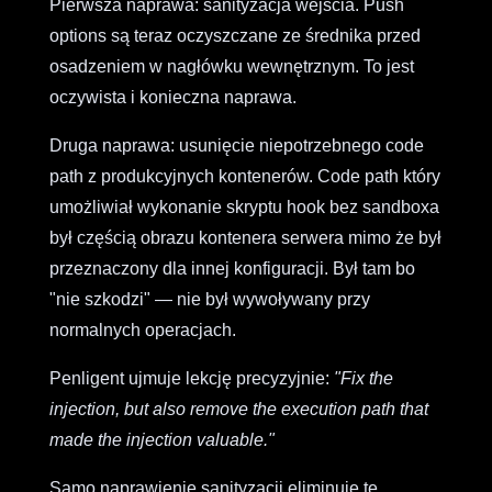
Pierwsza naprawa: sanityzacja wejścia. Push
options są teraz oczyszczane ze średnika przed
osadzeniem w nagłówku wewnętrznym. To jest
oczywista i konieczna naprawa.
Druga naprawa: usunięcie niepotrzebnego code
path z produkcyjnych kontenerów. Code path który
umożliwiał wykonanie skryptu hook bez sandboxa
był częścią obrazu kontenera serwera mimo że był
przeznaczony dla innej konfiguracji. Był tam bo
"nie szkodzi" — nie był wywoływany przy
normalnych operacjach.
Penligent ujmuje lekcję precyzyjnie:
"Fix the
injection, but also remove the execution path that
made the injection valuable."
Samo naprawienie sanityzacji eliminuje tę