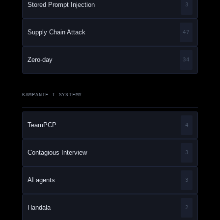
Stored Prompt Injection
3
Supply Chain Attack
47
Zero-day
34
KAMPANIE I SYSTEMY
TeamPCP
4
Contagious Interview
3
AI agents
3
Handala
2