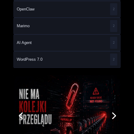
OpenClaw
2
Marimo
2
AI Agent
2
WordPress 7.0
2