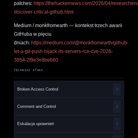
patches:
https://thehackernews.com/2026/04/researchers
discover-critical-github.html
Medium / monkfromearth — kontekst trzech awarii
GitHuba w pięciu
dniach:
https://medium.com/@monkfromearth/github-
let-a-git-push-hijack-its-servers-rce-cve-2026-
3854-2f9e3e8be660
TECHNIKI ATAKU
Broken Access Control
2
Comment and Control
2
Eskalacja uprawnień
1