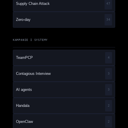
Supply Chain Attack
47
Zero-day
34
KAMPANIE I SYSTEMY
TeamPCP
4
Contagious Interview
3
AI agents
3
Handala
2
OpenClaw
2