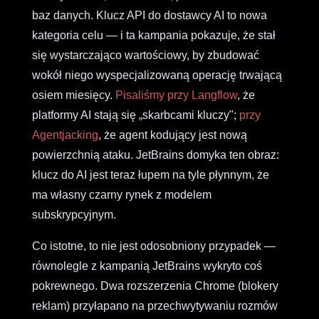
baz danych. Klucz API do dostawcy AI to nowa
kategoria celu — i ta kampania pokazuje, że stał
się wystarczająco wartościowy, by zbudować
wokół niego wyspecjalizowaną operację trwającą
osiem miesięcy.
Pisaliśmy przy Langflow
, że
platformy AI stają się „skarbcami kluczy";
przy
Agentjacking
, że agent kodujący jest nową
powierzchnią ataku. JetBrains domyka ten obraz:
klucz do AI jest teraz łupem na tyle płynnym, że
ma własny czarny rynek z modelem
subskrypcyjnym.
Co istotne, to nie jest odosobniony przypadek —
równolegle z kampanią JetBrains wykryto coś
pokrewnego. Dwa rozszerzenia Chrome (blokery
reklam) przyłapano na przechwytywaniu rozmów