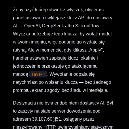
Żeby użyć którejkolwiek z wtyczek, otwierasz
panel ustawień i wklejasz klucz API do dostawcy
AI — OpenAI, DeepSeek albo SiliconFlow.
Wtyczka potrzebuje tego klucza, by wołać model
w twoim imieniu, więc podanie go wydaje się
rutyną. Ale w momencie, gdy klikasz „Apply",
handler ustawień zapisuje klucz lokalnie i
jednocześnie przekazuje go atakującemu
metodą
. Wywołanie odpala się
save()
natychmiast po wpisaniu klucza — bez żadnego
promptu, ekranu zgody, bez śladu w interfejsie.
Destynacja nie była endpointem dostawcy AI. Był
to zaszyty na stałe serwer dowodzenia pod
adresem 39.107.60[.]51, osiągany przez
nieszyfrowany HTTP, uwierzytelniany statycznym