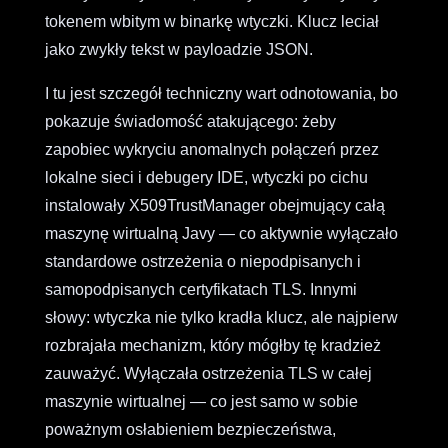
tokenem wbitym w binarkę wtyczki. Klucz leciał
jako zwykły tekst w payloadzie JSON.
I tu jest szczegół techniczny wart odnotowania, bo
pokazuje świadomość atakującego: żeby
zapobiec wykryciu anomalnych połączeń przez
lokalne sieci i debugery IDE, wtyczki po cichu
instalowały X509TrustManager obejmujący całą
maszynę wirtualną Javy — co aktywnie wyłączało
standardowe ostrzeżenia o niepodpisanych i
samopodpisanych certyfikatach TLS. Innymi
słowy: wtyczka nie tylko kradła klucz, ale najpierw
rozbrajała mechanizm, który mógłby tę kradzież
zauważyć. Wyłączała ostrzeżenia TLS w całej
maszynie wirtualnej — co jest samo w sobie
poważnym osłabieniem bezpieczeństwa,