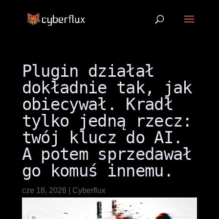
Plugin działał
dokładnie tak, jak
obiecywał. Kradł
tylko jedną rzecz:
twój klucz do AI.
A potem sprzedawał
go komuś innemu.
cze 18, 2026
|
Cyberflux