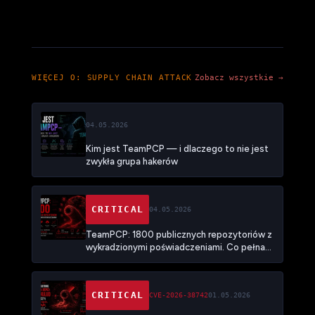
WIĘCEJ O: SUPPLY CHAIN ATTACK
Zobacz wszystkie →
04.05.2026
Kim jest TeamPCP — i dlaczego to nie jest
zwykła grupa hakerów
CRITICAL
04.05.2026
TeamPCP: 1800 publicznych repozytoriów z
wykradzionymi poświadczeniami. Co pełna
skala kampanii Mini Shai-Hulud mówi o
nowym modelu ataku na łańcuch dostaw
CRITICAL
CVE-2026-38742
01.05.2026