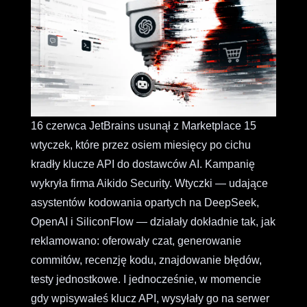
16 czerwca JetBrains usunął z Marketplace 15
wtyczek, które przez osiem miesięcy po cichu
kradły klucze API do dostawców AI. Kampanię
wykryła firma Aikido Security. Wtyczki — udające
asystentów kodowania opartych na DeepSeek,
OpenAI i SiliconFlow — działały dokładnie tak, jak
reklamowano: oferowały czat, generowanie
commitów, recenzję kodu, znajdowanie błędów,
testy jednostkowe. I jednocześnie, w momencie
gdy wpisywałeś klucz API, wysyłały go na serwer