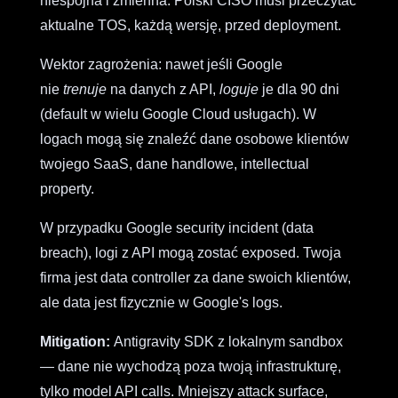
niespójna i zmienna. Polski CISO musi przeczytać
aktualne TOS, każdą wersję, przed deployment.
Wektor zagrożenia: nawet jeśli Google
nie
trenuje
na danych z API,
loguje
je dla 90 dni
(default w wielu Google Cloud usługach). W
logach mogą się znaleźć dane osobowe klientów
twojego SaaS, dane handlowe, intellectual
property.
W przypadku Google security incident (data
breach), logi z API mogą zostać exposed. Twoja
firma jest data controller za dane swoich klientów,
ale data jest fizycznie w Google's logs.
Mitigation:
Antigravity SDK z lokalnym sandbox
— dane nie wychodzą poza twoją infrastrukturę,
tylko model API calls. Mniejszy attack surface,