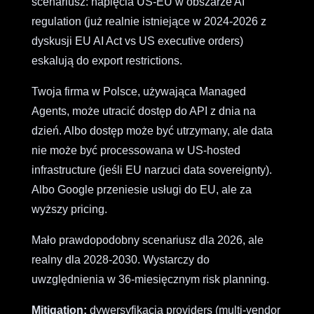
scenariusz: napięcia US-EU w obszarze AI
regulation (już realnie istniejące w 2024-2026 z
dyskusji EU AI Act vs US executive orders)
eskalują do export restrictions.
Twoja firma w Polsce, używająca Managed
Agents, może utracić dostęp do API z dnia na
dzień. Albo dostęp może być utrzymany, ale data
nie może być processowana w US-hosted
infrastructure (jeśli EU narzuci data sovereignty).
Albo Google przeniesie usługi do EU, ale za
wyższy pricing.
Mało prawdopodobny scenariusz dla 2026, ale
realny dla 2028-2030. Wystarczy do
uwzględnienia w 36-miesięcznym risk planning.
Mitigation:
dywersyfikacja providers (multi-vendor