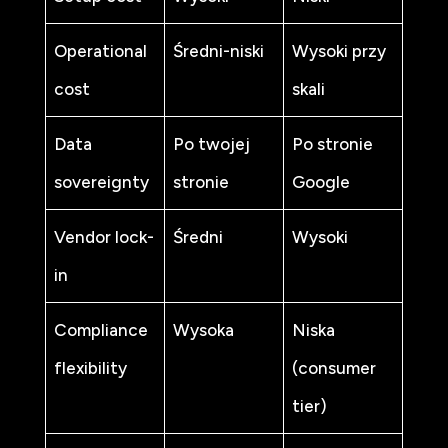
Operational
Średni-niski
Wysoki przy
cost
skali
Data
Po twojej
Po stronie
sovereignty
stronie
Google
Vendor lock-
Średni
Wysoki
in
Compliance
Wysoka
Niska
flexibility
(consumer
tier)