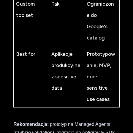
Custom
Tak
Ograniczon
toolset
e do
Google's
catalog
Best for
Aplikacje
Prototypow
produkcyjne
anie, MVP,
z sensitive
non-
data
sensitive
use cases
Rekomendacja:
prototyp na Managed Agents
(szybkie validation), migracja na Antigravity SDK