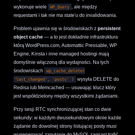
wykonuje wiele
, ale między
WP_Query
requestami i tak nie ma state'u do invalidowania.
Problem ujawnia się w środowiskach z
persistent
object cache
— a to jest dokładnie infrastruktura
którą WordPress.com, Automattic Pressable, WP
Engine, Kinsta i inne managed hostingi mają
domyślnie włączoną dla wydajności. Na tych
środowiskach
wp_cache_delete(
wysyła DELETE do
'last_changed', 'posts' )
Redisa lub Memcached — usuwając klucz który
jest współdzielony między wszystkimi żądaniami.
Przy sesji RTC synchronizującej stan co dwie
sekundy: w każdym dwusekundowym oknie każde
żądanie do dowolnej strony listującej posty musi
wygenerować zapytanie do MySQL zamiast trafić