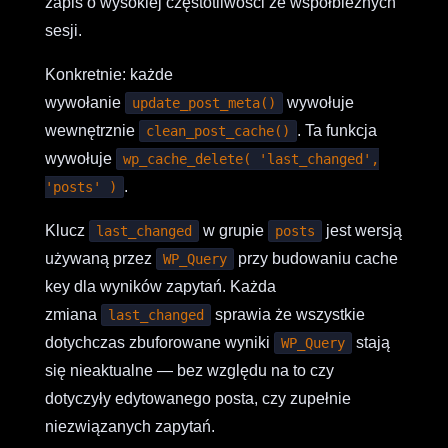
zapis o wysokiej częstotliwości ze współbieżnych
sesji.
Konkretnie: każde
wywołanie
wywołuje
update_post_meta()
wewnętrznie
. Ta funkcja
clean_post_cache()
wywołuje
wp_cache_delete( 'last_changed',
.
'posts' )
Klucz
w grupie
jest wersją
last_changed
posts
używaną przez
przy budowaniu cache
WP_Query
key dla wyników zapytań. Każda
zmiana
sprawia że wszystkie
last_changed
dotychczas zbuforowane wyniki
stają
WP_Query
się nieaktualne — bez względu na to czy
dotyczyły edytowanego posta, czy zupełnie
niezwiązanych zapytań.