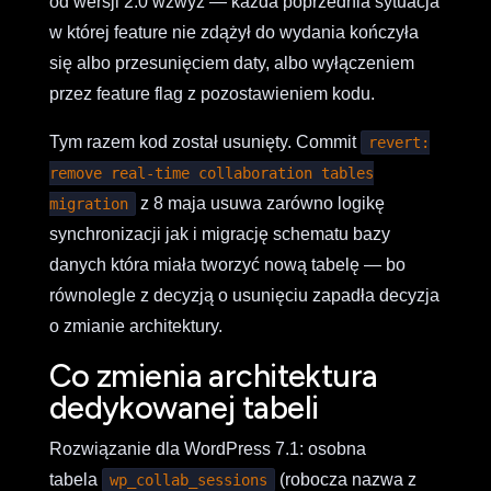
od wersji 2.0 wzwyż — każda poprzednia sytuacja
w której feature nie zdążył do wydania kończyła
się albo przesunięciem daty, albo wyłączeniem
przez feature flag z pozostawieniem kodu.
Tym razem kod został usunięty. Commit
revert:
remove real-time collaboration tables
z 8 maja usuwa zarówno logikę
migration
synchronizacji jak i migrację schematu bazy
danych która miała tworzyć nową tabelę — bo
równolegle z decyzją o usunięciu zapadła decyzja
o zmianie architektury.
Co zmienia architektura
dedykowanej tabeli
Rozwiązanie dla WordPress 7.1: osobna
tabela
(robocza nazwa z
wp_collab_sessions