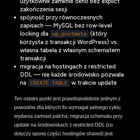
użytkownik zamknie okno bez explict
zakończenia sesji
spójność przy równoczesnych
zapisach — MySQL bez row-level
locking dla
(który
wp_postmeta
korzysta z transakcji WordPress) vs.
własna tabela z własnym schematem
transakcji
migracja na hostingach z restricted
DDL — nie każde środowisko pozwala
na
w trakcie update
CREATE TABLE
Ten ostatni punkt jest prawdopodobnie jednym z
powodów dla których fix wymagał pełnego cyklu
wydania zamiast patcha: migracja schematu przy
update na środowiskach z restricted DDL (co
dotyczy sporej części hostingów shared) jest