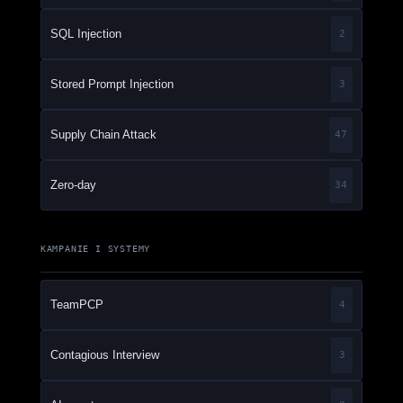
SQL Injection
2
Stored Prompt Injection
3
Supply Chain Attack
47
Zero-day
34
KAMPANIE I SYSTEMY
TeamPCP
4
Contagious Interview
3