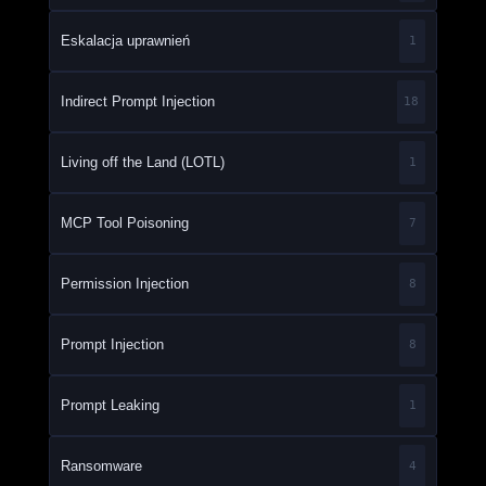
Eskalacja uprawnień
1
Indirect Prompt Injection
18
Living off the Land (LOTL)
1
MCP Tool Poisoning
7
Permission Injection
8
Prompt Injection
8
Prompt Leaking
1
Ransomware
4