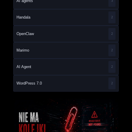
AI agents
3
Handala
2
OpenClaw
2
Marimo
2
AI Agent
2
WordPress 7.0
2