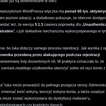
a ataki już są obserwowane w sieci.
z repozytorium WordPressa wtyczka ma
ponad 60 tys. aktywny
 ten poziom adopcji, a dodatkowo pokazuje, że obecnie dostęp
widać też, że wersja
5.1.3
zawiera poprawkę dla „
Unauthentic
stration
”, czyli dokładnie mechanizmu wykorzystywanego w ty
e, bo luka dotyczy samego procesu rejestracji. Jak wynika z o
kownika przesłaną przez atakującego podczas rejestracji
erwerowej listy dozwolonych ról. W praktyce oznaczało to, że
 zamiast zwykłego użytkownika utworzyć sobie od razu konto z
ta” luka może prowadzić do pełnego przejęcia strony. Administra
mieniać treść witryny, tworzyć kolejne konta, a także osadzać
na może zostać wykorzystana do dystrybucji malware’u,
i phishingowych czy kradzieży danych.