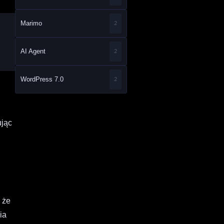
Marimo
2
AI Agent
2
WordPress 7.0
2
ując
, że
ia