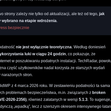
strony zależy nie tylko od aktualizacji, ale też od tego,
jak
y wybrano na etapie wdrożenia
.
ress bezpiecznie
podatność
nie jest wyłącznie teoretyczna
. Według doniesień
korzystania luki w ciągu 24 godzin
, co pokazuje, że
ternet w poszukiwaniu podatnych instalacji. TechRadar, powoł
naczna część użytkowników nadal korzysta ze starszych wydań
cy narażonych stron.
lidWP z 4 marca 2026 roku. W zestawieniu podatności ta sama
ych problemach bezpieczeństwa, m.in. związanych z
broken
VE-2026-2356)
, również załatanych w wersji
5.1.3
. To sugeruje
jedynczą „wpadką”, lecz z szerszym okresem intensywnego łatan