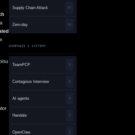
Supply Chain Attack
47
ch
na
Zero-day
34
ated
m
KAMPANIE I SYSTEMY
pisu
TeamPCP
4
Contagious Interview
3
AI agents
3
tor
Handala
2
OpenClaw
2