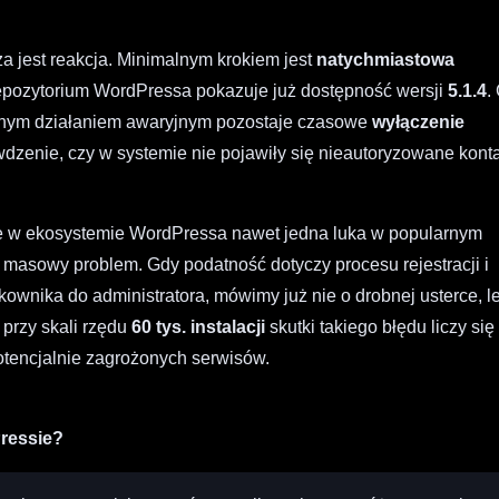
za jest reakcja. Minimalnym krokiem jest
natychmiastowa
repozytorium WordPressa pokazuje już dostępność wersji
5.1.4
.
sądnym działaniem awaryjnym pozostaje czasowe
wyłączenie
wdzenie, czy w systemie nie pojawiły się nieautoryzowane kont
 że w ekosystemie WordPressa nawet jedna luka w popularnym
 masowy problem. Gdy podatność dotyczy procesu rejestracji i
wnika do administratora, mówimy już nie o drobnej usterce, l
A przy skali rzędu
60 tys. instalacji
skutki takiego błędu liczy się
potencjalnie zagrożonych serwisów.
Pressie?