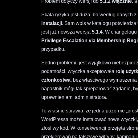
Problem dotyczy wersji do
5.1.2 włącznie
, 
Skala ryzyka jest duża, bo według danych 
instalacji
. Sam wpis w katalogu potwierdza
jest już nowsza wersja
5.1.4
. W changelogu 
Privilege Escalation via Membership Regi
przypadku.
Sedno problemu jest wyjątkowo niebezpieczn
podatności, wtyczka akceptowała
rolę użyt
członkostwa
, bez właściwego wymuszenia s
napastnik mógł tak spreparować żądanie, by
uprawnieniami administratora.
To właśnie sprawia, że jedna pozornie „pros
WordPressa może instalować nowe wtyczki, z
złośliwy kod. W konsekwencji przejęta stro
przekierowań na fałszywe witryny, kampani