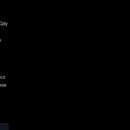
 Gdy
a
ecz
 nie