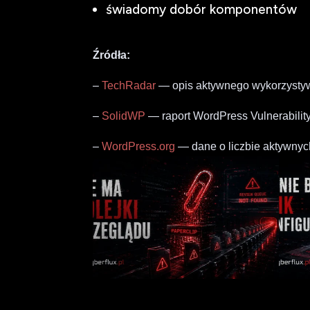
świadomy dobór komponentów
Źródła:
–
TechRadar
— opis aktywnego wykorzystyw
–
SolidWP
— raport WordPress Vulnerabilit
–
WordPress.org
— dane o liczbie aktywnych 