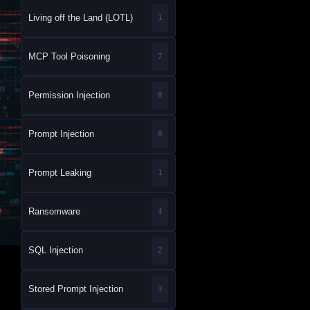
Living off the Land (LOTL)
1
MCP Tool Poisoning
7
Permission Injection
8
Prompt Injection
8
Prompt Leaking
1
Ransomware
4
SQL Injection
2
Stored Prompt Injection
3