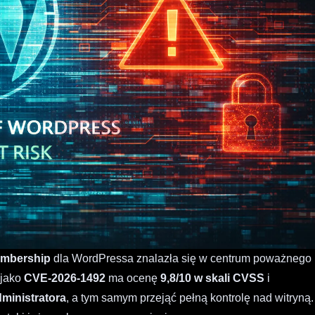
embership
dla WordPressa znalazła się w centrum poważnego
 jako
CVE-2026-1492
ma ocenę
9,8/10 w skali CVSS
i
ministratora
, a tym samym przejąć pełną kontrolę nad witryną.