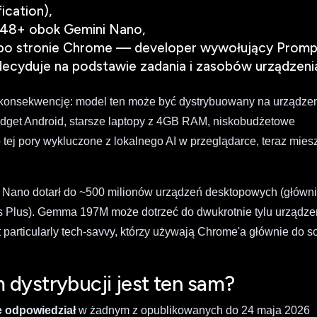
ication),
48+ obok Gemini Nano,
o stronie Chrome — developer wywołujący Promp
ecyduje na podstawie zadania i zasobów urządzeni
konsekwencję: model ten może być dystrybuowany na urządzen
udget Android, starsze laptopy z 4GB RAM, niskobudżetowe
tej pory wykluczone z lokalnego AI w przeglądarce, teraz mies
 Nano dotarł do ~500 milionów urządzeń desktopowych (główn
lus). Gemma 197M może dotrzeć do dwukrotnie tylu urządze
 particularly tech-savvy, którzy używają Chrome'a głównie do so
 dystrybucji jest ten sam?
ie odpowiedział
w żadnym z opublikowanych do 24 maja 2026