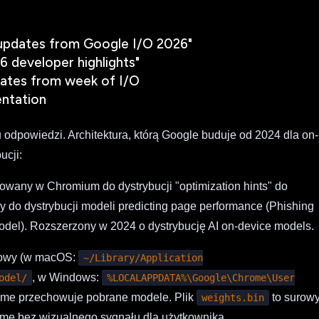
 updates from Google I/O 2026"
6 developer highlights"
ates from week of I/O
ntation
 odpowiedzi. Architektura, którą Google buduje od 2024 dla on-
ucji:
any w Chromium do dystrybucji "optimization hints" do
 do dystrybucji modeli predicting page performance (Phishing
odel). Rozszerzony w 2024 o dystrybucję AI on-device models.
mowy (w macOS:
~/Library/Application
, w Windows:
odel/
%LOCALAPPDATA%\Google\Chrome\User
rome przechowuje pobrane modele. Plik
to surow
weights.bin
me bez wizualnego sygnału dla użytkownika.