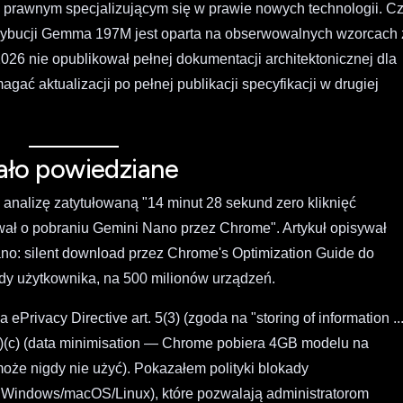
 prawnym specjalizującym się w prawie nowych technologii. C
ybucji Gemma 197M jest oparta na obserwowalnych wzorcach 
26 nie opublikował pełnej dokumentacji architektonicznej dla
 aktualizacji po pełnej publikacji specyfikacji w drugiej
ało powiedziane
 analizę zatytułowaną "14 minut 28 sekund zero kliknięć
ał o pobraniu Gemini Nano przez Chrome". Artykuł opisywał
no: silent download przez Chrome's Optimization Guide do
y użytkownika, na 500 milionów urządzeń.
ivacy Directive art. 5(3) (zgoda na "storing of information ...
1)(c) (data minimisation — Chrome pobiera 4GB modelu na
oże nigdy nie użyć). Pokazałem polityki blokady
 Windows/macOS/Linux), które pozwalają administratorom