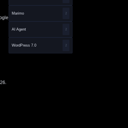
Marimo
2
ogle
AI Agent
2
WordPress 7.0
2
26.