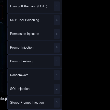
Living off the Land (LOTL)
1
MCP Tool Poisoning
6
Permission Injection
8
Prompt Injection
8
Prompt Leaking
1
Ransomware
4
SQL Injection
2
nkcji
Stored Prompt Injection
3
i