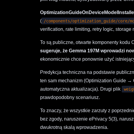
OptimizationGuideOnDeviceModelInstalle
(
/components/optimization_guide/core/m
verification, rate limiting, retry logic, stora
To są publiczne, otwarte komponenty kodu 
sugeruje, że Gemma 197M wprowadzi now
ekonomicznie chce ponownie użyć istnieją
Predykcja techniczna na podstawie publi
ten sam mechanizm (Optimization Guide 
automatyczna aktualizacja). Drugi plik
weig
prawdopodobny scenariusz.
To znaczy, że wszystkie zarzuty z poprzed
bez zgody, naruszenie ePrivacy 5(3), narus
dwukrotną skalą wprowadzenia.