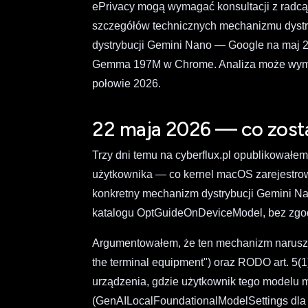
ePrivacy mogą wymagać konsultacji z radcą
szczegółów technicznych mechanizmu dystr
dystrybucji Gemini Nano — Google na maj 20
Gemma 197M w Chrome. Analiza może wymagać
połowie 2026.
22 maja 2026 — co zost
Trzy dni temu na cyberflux.pl opublikowałem
użytkownika — co kernel macOS zarejestrow
konkretny mechanizm dystrybucji Gemini Na
katalogu OptGuideOnDeviceModel, bez zgod
Argumentowałem, że ten mechanizm narusza ePr
the terminal equipment") oraz RODO art. 5(
urządzenia, gdzie użytkownik tego modelu m
(GenAILocalFoundationalModelSettings dla