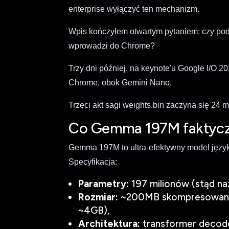
enterprise wyłączyć ten mechanizm.
Wpis kończyłem otwartym pytaniem: czy pod
wprowadzi do Chrome?
Trzy dni później, na keynote'u Google I/O 
Chrome, obok Gemini Nano.
Trzeci akt sagi weights.bin zaczyna się 24 
Co Gemma 197M faktyczn
Gemma 197M to ultra-efektywny model język
Specyfikacja:
Parametry:
197 milionów (stąd na
Rozmiar:
~200MB skompresowanego
~4GB),
Architektura:
transformer decode