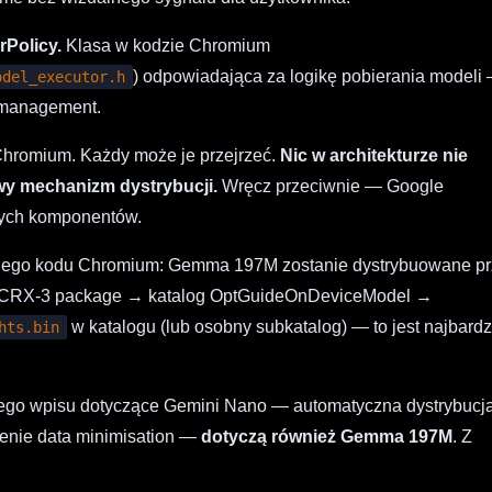
rPolicy.
Klasa w kodzie Chromium
) odpowiadająca za logikę pobierania modeli
odel_executor.h
ge management.
Chromium. Każdy może je przejrzeć.
Nic w architekturze nie
y mechanizm dystrybucji.
Wręcz przeciwnie — Google
cych komponentów.
cznego kodu Chromium: Gemma 197M zostanie dystrybuowane p
→ CRX-3 package → katalog OptGuideOnDeviceModel →
w katalogu (lub osobny subkatalog) — to jest najbardz
hts.bin
niego wpisu dotyczące Gemini Nano — automatyczna dystrybucj
zenie data minimisation —
dotyczą również Gemma 197M
. Z