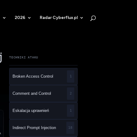
b
2026
Radar Cyberflux.pl
j
TECHNIKI ATAKU
Broken Access Control
1
Comment and Control
2
Eskalacja uprawnień
1
Indirect Prompt Injection
18