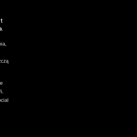
t
a.
ia,
zczą
ie
ń.
cial