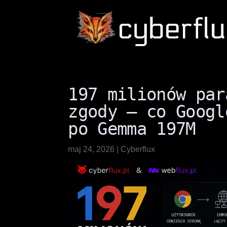
197 milionów par
zgody — co Googl
po Gemma 197M
maj 24, 2026
|
Cyberflux