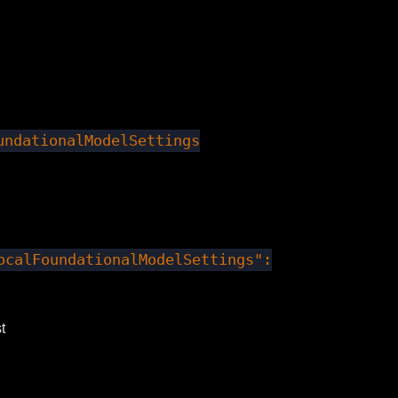
undationalModelSettings
ocalFoundationalModelSettings":
t