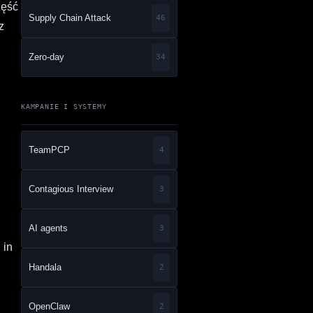
zęść
Supply Chain Attack
46
z
Zero-day
34
KAMPANIE I SYSTEMY
TeamPCP
4
Contagious Interview
3
AI agents
3
 in
Handala
2
OpenClaw
2