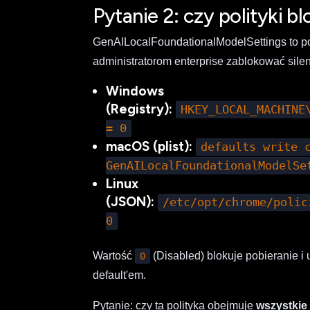
Pytanie 2: czy polityki b
GenAILocalFoundationalModelSettings to 
administratorom enterprise zablokować sile
Windows
(Registry):
HKEY_LOCAL_MACHINE
= 0
macOS (plist):
defaults write 
GenAILocalFoundationalModelSe
Linux
(JSON):
/etc/opt/chrome/polic
0
Wartość
(Disabled) blokuje pobieranie i
0
default'em.
Pytanie: czy ta polityka obejmuje
wszystkie