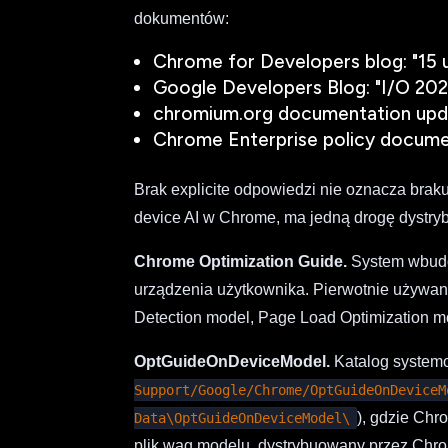
dokumentów:
Chrome for Developers blog: "15
Google Developers Blog: "I/O 202
chromium.org documentation upd
Chrome Enterprise policy docume
Brak explicite odpowiedzi nie oznacza braku
device AI w Chrome, ma jedną drogę dystryb
Chrome Optimization Guide.
System wbudow
urządzenia użytkownika. Pierwotnie używany
Detection model, Page Load Optimization m
OptGuideOnDeviceModel.
Katalog syste
Support/Google/Chrome/OptGuideOnDeviceM
), gdzie Ch
Data\OptGuideOnDeviceModel\
plik wag modelu, dystrybuowany przez Chro