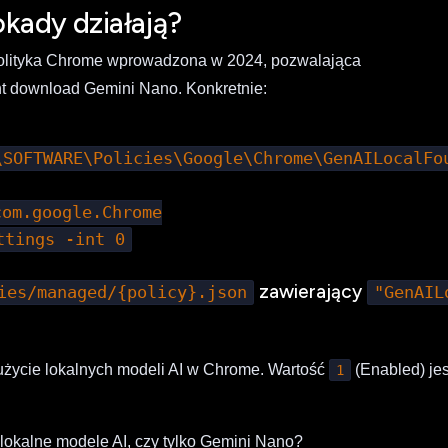
lokady działają?
polityka Chrome wprowadzona w 2024, pozwalająca
nt download Gemini Nano. Konkretnie:
\SOFTWARE\Policies\Google\Chrome\GenAILocalFo
com.google.Chrome
ttings -int 0
zawierający
ies/managed/{policy}.json
"GenAIL
 użycie lokalnych modeli AI w Chrome. Wartość
(Enabled) jes
1
lokalne modele AI, czy tylko Gemini Nano?