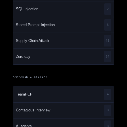
SQL Injection
2
Stored Prompt Injection
3
Supply Chain Attack
48
Zero-day
34
KAMPANIE I SYSTEMY
TeamPCP
4
Contagious Interview
3
AI agents
3