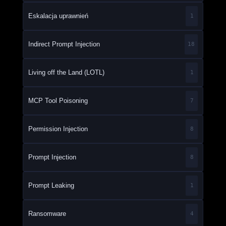
Eskalacja uprawnień
1
Indirect Prompt Injection
18
Living off the Land (LOTL)
1
MCP Tool Poisoning
7
Permission Injection
8
Prompt Injection
8
Prompt Leaking
1
Ransomware
4