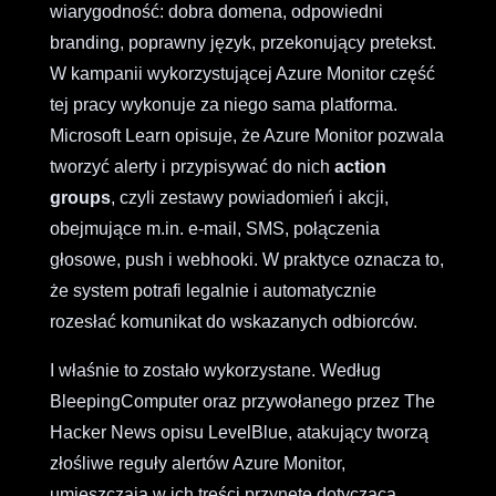
wiarygodność: dobra domena, odpowiedni
branding, poprawny język, przekonujący pretekst.
W kampanii wykorzystującej Azure Monitor część
tej pracy wykonuje za niego sama platforma.
Microsoft Learn opisuje, że Azure Monitor pozwala
tworzyć alerty i przypisywać do nich
action
groups
, czyli zestawy powiadomień i akcji,
obejmujące m.in. e-mail, SMS, połączenia
głosowe, push i webhooki. W praktyce oznacza to,
że system potrafi legalnie i automatycznie
rozesłać komunikat do wskazanych odbiorców.
I właśnie to zostało wykorzystane. Według
BleepingComputer oraz przywołanego przez The
Hacker News opisu LevelBlue, atakujący tworzą
złośliwe reguły alertów Azure Monitor,
umieszczają w ich treści przynętę dotyczącą