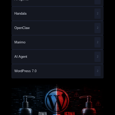
Handala
2
OpenClaw
2
Marimo
2
AI Agent
2
WordPress 7.0
2