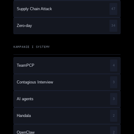
Supply Chain Attack
47
Zero-day
34
KAMPANIE I SYSTEMY
TeamPCP
4
Contagious Interview
3
AI agents
3
Handala
2
OpenClaw
2