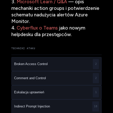
Microsoft Learn / Q&A
— opis
mechaniki action groups i potwierdzenie
schematu nadużycia alertów Azure
Monitor.
Cyberflux o Teams
jako nowym
helpdesku dla przestępców.
TECHNIKI ATAKU
Broken Access Control
2
Comment and Control
2
Eskalacja uprawnień
1
Indirect Prompt Injection
18