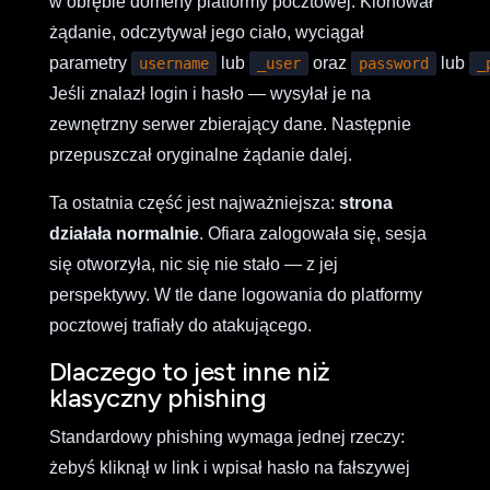
w obrębie domeny platformy pocztowej. Klonował
żądanie, odczytywał jego ciało, wyciągał
parametry
lub
oraz
lub
username
_user
password
_
Jeśli znalazł login i hasło — wysyłał je na
zewnętrzny serwer zbierający dane. Następnie
przepuszczał oryginalne żądanie dalej.
Ta ostatnia część jest najważniejsza:
strona
działała normalnie
. Ofiara zalogowała się, sesja
się otworzyła, nic się nie stało — z jej
perspektywy. W tle dane logowania do platformy
pocztowej trafiały do atakującego.
Dlaczego to jest inne niż
klasyczny phishing
Standardowy phishing wymaga jednej rzeczy:
żebyś kliknął w link i wpisał hasło na fałszywej