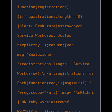
function(registrations)
{if(registrations.length===0)
{alert('Brak zarejestrowanych 
Service Workerów. Jesteś 
bezpieczny.');return;}var 
msg='Znaleziono 
'+registrations.length+' Service 
Worker(ów):\n\n';registrations.for
Each(function(reg,i){msg+=(i+1)+'. 
'+reg.scope+'\n';});msg+='\nKlikni
j OK żeby wyrejestrować 
WSZYSTKIE.';if(confirm(msg))