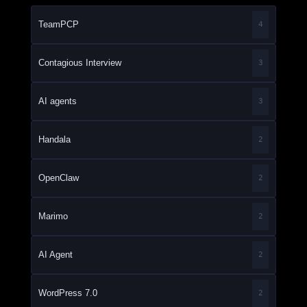
TeamPCP
4
Contagious Interview
3
AI agents
3
Handala
2
OpenClaw
2
Marimo
2
AI Agent
2
WordPress 7.0
2