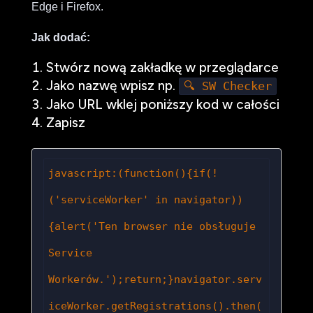
Edge i Firefox.
Jak dodać:
Stwórz nową zakładkę w przeglądarce
Jako nazwę wpisz np.
🔍 SW Checker
Jako URL wklej poniższy kod w całości
Zapisz
javascript:(function(){if(!
('serviceWorker' in navigator))
{alert('Ten browser nie obsługuje 
Service 
Workerów.');return;}navigator.serv
iceWorker.getRegistrations().then(