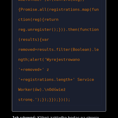
{Promise.all(registrations.map(fun
ction(reg){return 
reg.unregister();})).then(function
(results){var 
removed=results.filter(Boolean).le
ngth;alert('Wyrejestrowano 
'+removed+' z 
'+registrations.length+' Service 
Worker(ów).\nOdśwież 
stronę.');});}});})();
Jak używać:
Kliknij zakładkę będąc na stronie