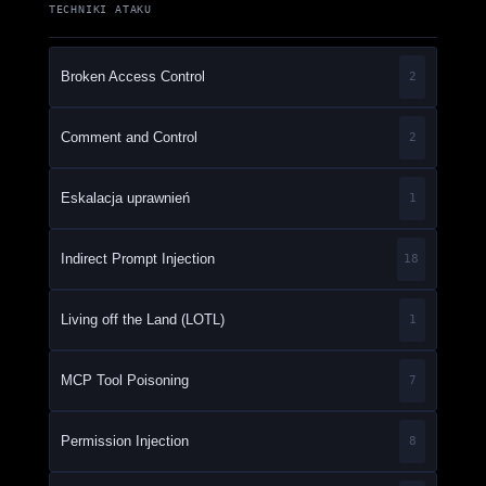
TECHNIKI ATAKU
Broken Access Control
2
Comment and Control
2
Eskalacja uprawnień
1
Indirect Prompt Injection
18
Living off the Land (LOTL)
1
MCP Tool Poisoning
7
Permission Injection
8