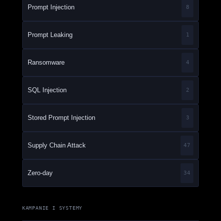
Prompt Injection
8
Prompt Leaking
1
Ransomware
4
SQL Injection
2
Stored Prompt Injection
3
Supply Chain Attack
47
Zero-day
34
KAMPANIE I SYSTEMY