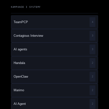
KAMPANIE I SYSTEMY
TeamPCP
4
Contagious Interview
3
AI agents
3
Handala
2
OpenClaw
2
Marimo
2
AI Agent
2