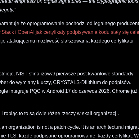
eater emphasis on digital signatures — the cryptographic tools
egrity."
gwarantuje że oprogramowanie pochodzi od legalnego producen
Stack i OpenAI jak certyfikaty podpisywania kodu stały się cel
je atakującemu możliwość sfałszowania każdego certyfikatu 
stnieje. NIST sfinalizował pierwsze post-kwantowe standardy
yber do wymiany kluczy, CRYSTALS-Dilithium do podpisów.
oogle integruje PQC w Android 17 do czerwca 2026. Chrome już
i robiąc to to są dwie różne rzeczy w skali organizacji.
 organization is not a patch cycle. It is an architectural migrat
nie TLS, każde podpisane oprogramowanie, każdy certyfikat. W