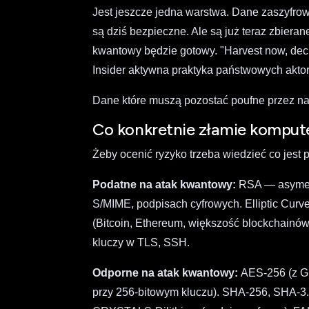
Jest jeszcze jedna warstwa. Dane zaszyfro
są dziś bezpieczne. Ale są już teraz zbiera
kwantowy będzie gotowy. "Harvest now, decry
Insider aktywna praktyka państwowych akt
Dane które muszą pozostać poufne przez nas
Co konkretnie złamie kompu
Żeby ocenić ryzyko trzeba wiedzieć co jest 
Podatne na atak kwantowy:
RSA — asymetr
S/MIME, podpisach cyfrowych. Elliptic Cur
(Bitcoin, Ethereum, większość blockchainó
kluczy w TLS, SSH.
Odporne na atak kwantowy:
AES-256 (z G
przy 256-bitowym kluczu). SHA-256, SHA-