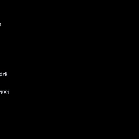
e
dził
yjnej