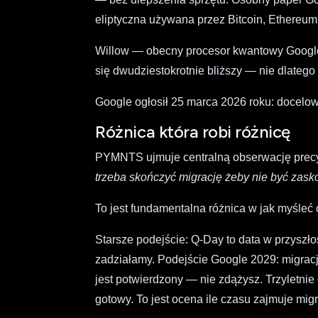
eliptyczna używana przez Bitcoin, Ethereu
Willow — obecny procesor kwantowy Google 
się dwudziestokrotnie bliższy — nie dlatego 
Google ogłosił 25 marca 2026 roku: docelow
Różnica która robi różnicę
PYMNTS ujmuje centralną obserwację prec
trzeba skończyć migrację żeby nie być zas
To jest fundamentalna różnica w jak myśleć 
Starsze podejście: Q-Day to data w przyszł
zadziałamy. Podejście Google 2029: migracja
jest potwierdzony — nie zdążysz. Trzyletnie
gotowy. To jest ocena ile czasu zajmuje migr