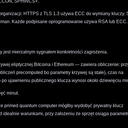
FALCON, SPHINCS+.
y organizacji: HTTPS z TLS 1.3 używa ECC do wymiany kluczy.
llman. Każde podpisane oprogramowanie używa RSA lub ECC.
.
ry jest mierzalnym sygnałem konkretności zagrożenia.
ej eliptycznej Bitcoina i Ethereum — zawiera obliczenie: prz
liczeń precomputed bo parametry krzywej są stałe), czas na
 po ujawnieniu publicznego klucza wynosi około dziewięciu mi
ięć minut.
e primed quantum computer mógłby wydobyć prywatny klucz
d idealnie warunkami, przy założeniu że sprzęt osiąga paramet