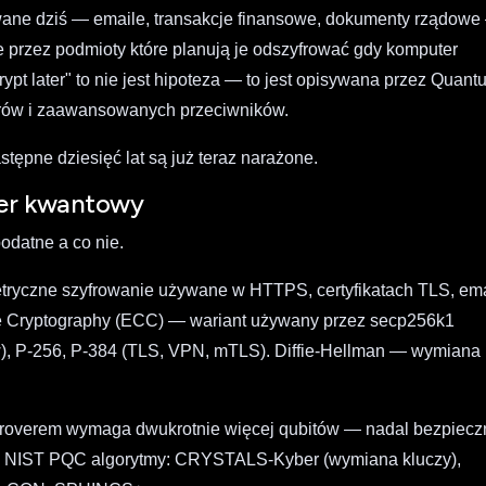
wane dziś — emaile, transakcje finansowe, dokumenty rządow
ne przez podmioty które planują je odszyfrować gdy komputer
pt later" to nie jest hipoteza — to jest opisywana przez Quant
orów i zaawansowanych przeciwników.
tępne dziesięć lat są już teraz narażone.
ter kwantowy
podatne a co nie.
yczne szyfrowanie używane w HTTPS, certyfikatach TLS, ema
ve Cryptography (ECC) — wariant używany przez secp256k1
w), P-256, P-384 (TLS, VPN, mTLS). Diffie-Hellman — wymiana
roverem wymaga dwukrotnie więcej qubitów — nadal bezpiecz
3. NIST PQC algorytmy: CRYSTALS-Kyber (wymiana kluczy),