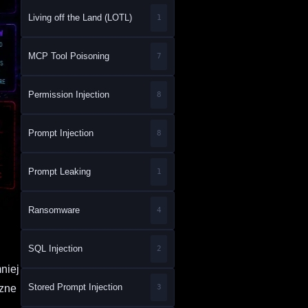
Living off the Land (LOTL)
1
MCP Tool Poisoning
7
Permission Injection
8
Prompt Injection
8
Prompt Leaking
1
Ransomware
4
SQL Injection
2
niej
Stored Prompt Injection
3
czne