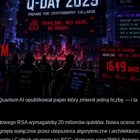
antum AI opublikował paper który zmienił jedną liczbę — i ta
itowego RSA wymagałoby 20 milionów qubitów. Nowa ocena: m
gnięta wyłącznie przez ulepszenia algorytmiczne i architektoni
oogle i Caltech skupiony na ECC: złamanie secp256k1 (krzywa