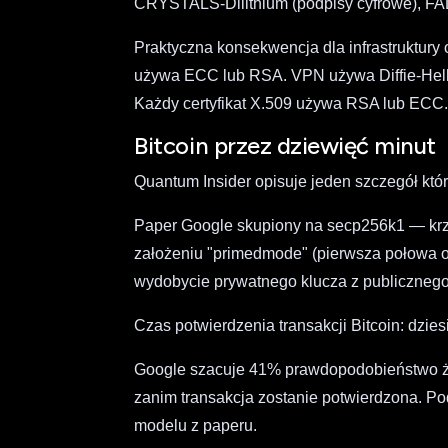
CRYSTALS-Dilithium (podpisy cyfrowe), 
Praktyczna konsekwencja dla infrastruktur
używa ECC lub RSA. VPN używa Diffie-He
Każdy certyfikat X.509 używa RSA lub ECC
Bitcoin przez dziewięć minut
Quantum Insider opisuje jeden szczegół któ
Paper Google skupiony na secp256k1 — krzyw
założeniu "primedmode" (pierwsza połowa ob
wydobycie prywatnego klucza z publicznego
Czas potwierdzenia transakcji Bitcoin: dzies
Google szacuje 41% prawdopodobieństwo ż
zanim transakcja zostanie potwierdzona. Po
modelu z paperu.