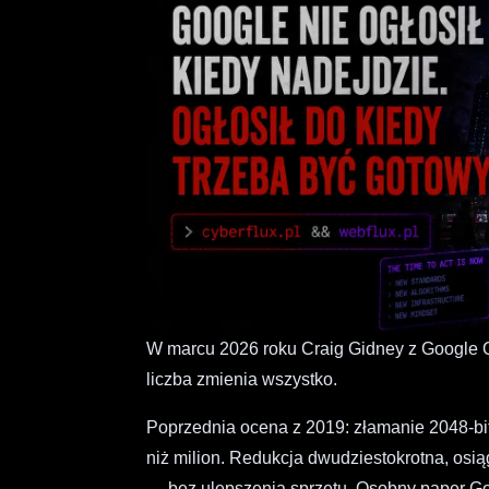
W marcu 2026 roku Craig Gidney z Google Qu
liczba zmienia wszystko.
Poprzednia ocena z 2019: złamanie 2048-b
niż milion. Redukcja dwudziestokrotna, osią
— bez ulepszenia sprzętu. Osobny paper G