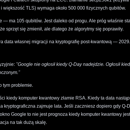
m i większość TLS) wymaga około 500 000 fizycznych qubitów.
— ma 105 qubitów. Jest daleko od progu. Ale próg właśnie sta
że sprzęt się zmienił, ale dlatego że algorytmy się poprawiły.
a data własnej migracji na kryptografię post-kwantową — 2029
yzyjnie:
"Google nie ogłosił kiedy Q-Day nadejdzie. Ogłosił kie
koczonym."
o tym problemie.
ości kiedy komputer kwantowy złamie RSA. Kiedy ta data nastą
 kryptograficzna zajmuje lata. Jeśli zaczniesz dopiero gdy Q-
 okno Google to nie jest prognoza kiedy komputer kwantowy jes
acja na tak dużą skalę.