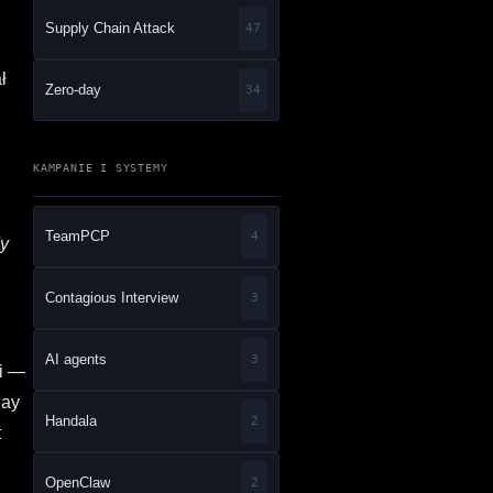
Supply Chain Attack
47
ł
Zero-day
34
.
KAMPANIE I SYSTEMY
TeamPCP
4
dy
Contagious Interview
3
AI agents
3
pi —
Day
Handala
2
t
OpenClaw
2