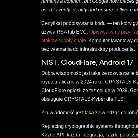
remains a concern, but Google now places gr
used to verify identity and ensure software int
Certyfikat podpisywania kodu — ten który 
używa RSA lub ECC.
Opisywaliśmy przy Tan
ataków supply chain
. Komputer kwantowy da
bez włamania do infrastruktury producenta.
NIST, CloudFlare, Android 17
Dobra wiadomość jest taka że rozwiązanie i
kryptograficzne w 2024 roku: CRYSTALS-K
CloudFlare ogłosił że też celuje w 2029. G
obsługuje CRYSTALS-Kyber dla TLS.
Zła wiadomość jest taka że wiedząc co robić 
Replacing cryptographic systems throughout an
Każde API, każda integracja, każde połącze