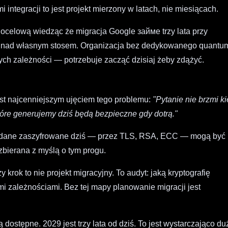
 integracji to jest projekt mierzony w latach, nie miesiącach.
ocelową wiedząc że migracja Google займе trzy lata przy
oli nad własnym stosem. Organizacja bez dedykowanego quantu
nych zależności — potrzebuje zacząć dzisiaj żeby zdążyć.
t najcenniejszym ujęciem tego problemu:
"Pytanie nie brzmi k
óre generujemy dziś będą bezpieczne gdy dotrą."
ym dane zaszyfrowane dziś — przez TLS, RSA, ECC — mogą być
zbierana z myślą o tym progu.
 krok to nie projekt migracyjny. To audyt: jaką kryptografię
mi zależnościami. Bez tej mapy planowanie migracji jest
dostępne. 2029 jest trzy lata od dziś. To jest wystarczająco du