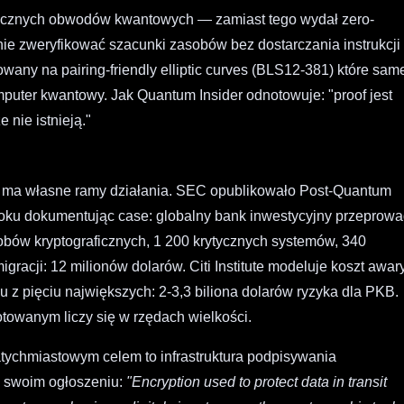
tycznych obwodów kwantowych — zamiast tego wydał zero-
ie zweryfikować szacunki zasobów bez dostarczania instrukcji
wany na pairing-friendly elliptic curves (BLS12-381) które sam
puter kwantowy. Jak Quantum Insider odnotowuje: "proof jest
 nie istnieją."
i ma własne ramy działania. SEC opublikowało Post-Quantum
roku dokumentując case: globalny bank inwestycyjny przeprowa
asobów kryptograficznych, 1 200 krytycznych systemów, 340
gracji: 12 milionów dolarów. Citi Institute modeluje koszt awar
 z pięciu największych: 2-3,3 biliona dolarów ryzyka dla PKB.
owanym liczy się w rzędach wielkości.
natychmiastowym celem to infrastruktura podpisywania
w swoim ogłoszeniu:
"Encryption used to protect data in transit