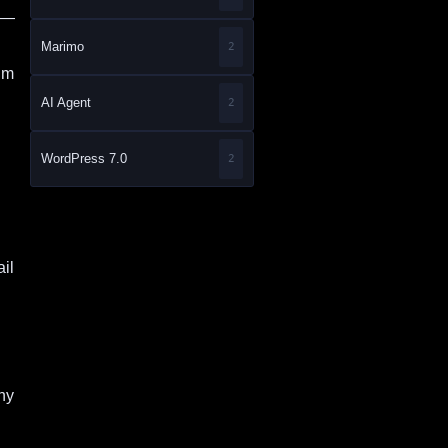
e —
Marimo
2
um
AI Agent
2
WordPress 7.0
2
il
ny