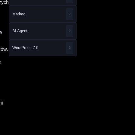
zych
Marimo
2
AI Agent
2
e
WordPress 7.0
2
ków.
a
a
ni