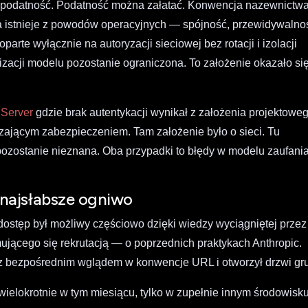
zez podatność. Podatność można załatać. Konwencja nazewnictw
ra istnieje z powodów operacyjnych — spójność, przewidywalno
arte wyłącznie na autoryzacji sieciowej bez rotacji i izolacji
izacji modelu pozostanie ograniczona. To założenie okazało si
 Server
gdzie brak autentykacji wynikał z założenia projektowe
czającym zabezpieczeniem. Tam założenie było o sieci. Tu
 pozostanie nieznana. Oba przypadki to błędy w modelu zaufania
najsłabsze ogniwo
ostęp był możliwy częściowo dzięki wiedzy wyciągniętej przez
mującego się rekrutacją — o poprzednich praktykach Anthropic.
z bezpośrednim wglądem w konwencje URL i otworzył drzwi gru
wielokrotnie w tym miesiącu, tylko w zupełnie innym środowisku