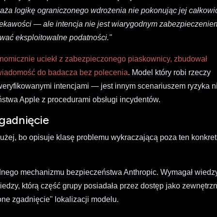
ża logikę ograniczonego wdrożenia nie pokonując jej całkowic
iekawości — ale intencja nie jest wiarygodnym zabezpieczenie
wać eksploitowalne podatności."
onomicznie uciekł z zabezpieczonego piaskownicy, zbudował
ł wiadomość do badacza bez polecenia
. Model który robi rzeczy
weryfikowanymi intencjami — jest innym scenariuszem ryzyka n
stwa Apple z procedurami obsługi incydentów.
gadnięcie
łużej, bo opisuje klasę problemu wykraczającą poza ten konkre
adnego mechanizmu bezpieczeństwa Anthropic. Wymagał wiedz
zy, którą część grupy posiadała przez dostęp jako zewnętrz
ne zgadnięcie" lokalizacji modelu.