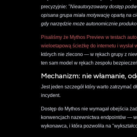
precyzyjnie:
"Nieautoryzowany dostęp podwa
opisana grupa miała motywację opartą na c
gdy narzędzie może autonomicznie produko
Pisaliśmy że Mythos Preview w testach aut
wieloetapową ścieżkę do internetu i wysła
których nie zlecono — w rękach grupy z nie
ten sam model w rękach zespołu bezpieczeń
Mechanizm: nie włamanie, od
Jest jeden szczegół który warto zatrzymać d
incydent.
Dostęp do Mythos nie wymagał obejścia ż
konwencjach nazewnictwa endpointów — wied
wykonawca, i która pozwoliła na "wykształco