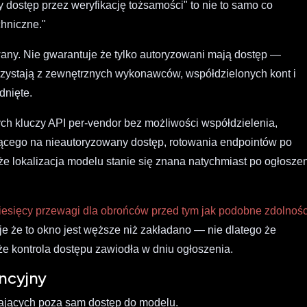
 dostęp przez weryfikację tożsamości" to nie to samo co
hniczne."
any. Nie gwarantuje że tylko autoryzowani mają dostęp —
zystają z zewnętrznych wykonawców, współdzielonych kont i
dnięte.
h kluczy API per-vendor bez możliwości współdzielenia,
cego na nieautoryzowany dostęp, rotowania endpointów po
że lokalizacja modelu stanie się znana natychmiast po ogłosze
miesięcy przewagi dla obrońców przed tym jak podobne zdolnośc
je że to okno jest węższe niż zakładano — nie dlatego że
że kontrola dostępu zawiodła w dniu ogłoszenia.
encyjny
zających poza sam dostęp do modelu.