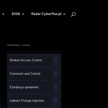
b
2026
Radar Cyberflux.pl
TECHNIKI ATAKU
Broken Access Control
1
Comment and Control
2
Eskalacja uprawnień
1
Indirect Prompt Injection
18