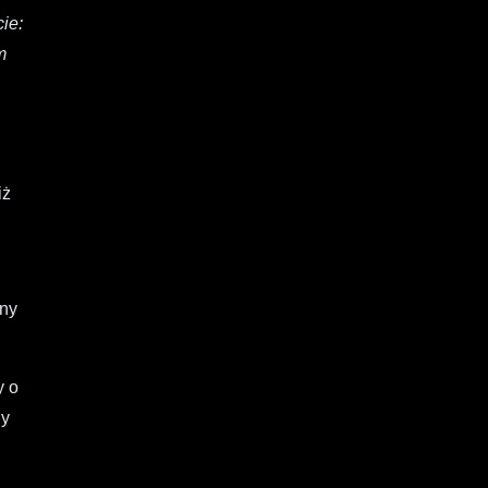
ie:
m
iż
tny
y o
ny