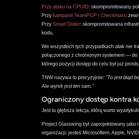
Przy ataku na CPUID
: skompromitowany pobo
Przy
kampanii TeamPCP i Checkmarx
: zew
Przy
Smart Slider
: skompromitowana infrastr
kodu.
We wszystkich tych przypadkach atak nie tra
połączonego z chronionym systemem — do 
którego pozycji dostęp do celu był już prosts
TNW nazywa to precyzyjnie:
"To jest błąd 
Ale wynik jest ten sam."
Ograniczony dostęp kontra k
Jest tu głębsza lekcja, którą warto wyartyku
Project Glasswing był zaprojektowany jako 
organizacji: jesteś Microsoftem, Apple, NVI