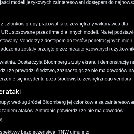
zjaści modeli językowych zainteresowani dostępem do najnows
z członków grupy pracował jako zewnętrzny wykonawca dla
URL stosowane przez firmę dla innych modeli. Na tej podstawi
ostowany. Vendorzy z dostępem do testów penetracyjnych mieli
iadczenia zostały przejęte przez nieautoryzowanych użytkowni
kwietnia. Dostarczyła Bloomberg zrzuty ekranu i demonstrację n
rdził że prowadzi śledztwo, zaznaczając że nie ma dowodów n
zerzenie się incydentu poza środowisko zewnętrznego vendora.
erataki
rupy: według źródeł Bloomberg jej członkowie są zainteresowa
dzaniem ataków. Anthropic potwierdził że nie ma dowodów
ą.
erspektywy bezpieczeństwa. TNW ujmuje to