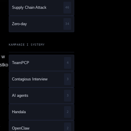
Supply Chain Attack
46
Zero-day
34
KAMPANIE I SYSTEMY
w w
TeamPCP
4
stko
Contagious Interview
3
AI agents
3
Handala
2
z
OpenClaw
2