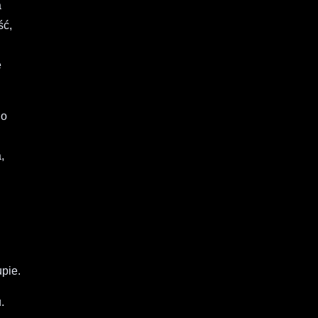
a
ść,
ę
go
,
pie.
.