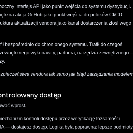
czny interfejs API jako punkt wejścia do systemu dystrybucji.
nętrzna akcja GitHub jako punkt wejścia do potoków CI/CD.
uktura aktualizacji vendora jako kanał dostarczenia złośliwego
fił bezpośrednio do chronionego systemu. Trafił do czegoś
zewnętrznego wykonawcy, partnera, narzędzia zewnętrznego 
zy.
bezpieczeństwa vendora tak samo jak błąd zarządzania modelem
ontrolowany dostęp
łować wprost.
mechanizm kontroli dostępu przez weryfikację tożsamości
DIA — dostajesz dostęp. Logika była poprawna: lepsze podmioty