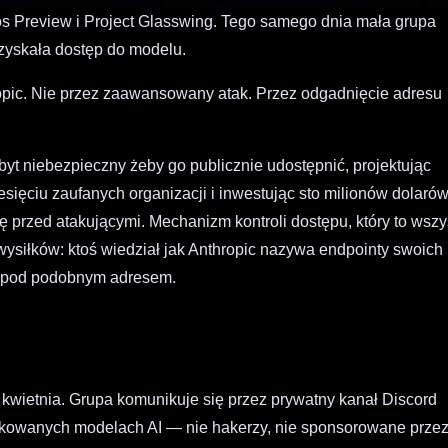
hos Preview i Project Glasswing. Tego samego dnia mała grupa
zyskała dostęp do modelu.
ropic. Nie przez zaawansowany atak. Przez odgadnięcie adresu
byt niebezpieczny żeby go publicznie udostępnić, projektując
sięciu zaufanych organizacji i inwestując sto milionów dolaró
ę przed atakującymi. Mechanizm kontroli dostępu, który to wszy
 wysiłków: ktoś wiedział jak Anthropic nazywa endpointy swoich
st pod podobnym adresem.
 kwietnia. Grupa komunikuje się przez prywatny kanał Discord
blikowanych modelach AI — nie hakerzy, nie sponsorowane prze