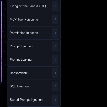
Living off the Land (LOTL)
1
MCP Tool Poisoning
6
Permission Injection
8
Prompt Injection
8
Prompt Leaking
1
Ransomware
4
SQL Injection
2
Stored Prompt Injection
3