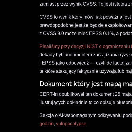
zamiast przez wynik CVSS. To jest istotna zm
CVSS to wynik który mówi jak poważna jest 
prawdopodobne jest że będzie eksploitowana
z CVSS 9.0 może mieć EPSS 0.1%, a poda
Pisaliśmy przy decyzji NIST o ograniczeni
dekady był fundamentem zarządzania ryzy
i EPSS jako odpowiedź — czyli de facto: za
te które atakujący faktycznie używają lub n
Dokument który jest mapą ma
CERT-In opublikował ten dokument 25 maja 2
ilustrujących dokładnie to co opisuje blueprin
Sekcja o AI-wspomaganym odkrywaniu poda
godzin
,
vulnpocalypse
.