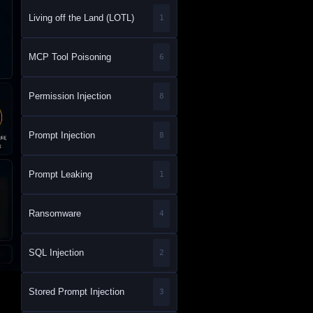
Living off the Land (LOTL)
1
MCP Tool Poisoning
6
Permission Injection
8
Prompt Injection
8
Prompt Leaking
1
Ransomware
4
SQL Injection
2
Stored Prompt Injection
3