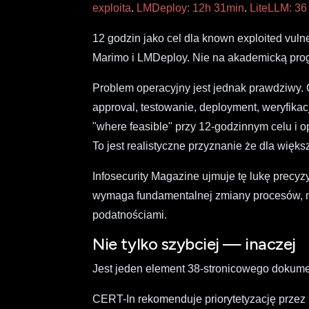
exploita
.
LMDeploy: 12h 31min
.
LiteLLM: 36
12 godzin jako cel dla known exploited vuln
Marimo i LMDeploy. Nie na akademicką prog
Problem operacyjny jest jednak prawdziwy
approval, testowanie, deployment, weryfika
"where feasible" przy 12-godzinnym celu i o
To jest realistyczne przyznanie że dla więks
Infosecurity Magazine ujmuje tę lukę precyzy
wymaga fundamentalnej zmiany procesów, ni
podatnościami.
Nie tylko szybciej — inaczej
Jest jeden element 38-stronicowego dokume
CERT-In rekomenduje priorytetyzację przez