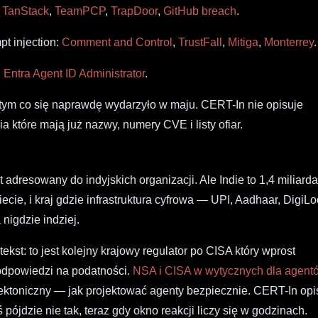
:
TanStack
,
TeamPCP
,
TrapDoor
,
GitHub breach
.
t injection:
Comment and Control
,
TrustFall
,
Mitiga
,
Monterrey
.
:
Entra Agent ID Administrator
.
tym co się naprawdę wydarzyło w maju. CERT-In nie opisuje
 które mają już nazwy, numery CVE i listy ofiar.
t adresowany do indyjskich organizacji. Ale Indie to 1,4 miliard
ecie, i kraj gdzie infrastruktura cyfrowa — UPI, Aadhaar, DigiL
nigdzie indziej.
kst: to jest kolejny krajowy regulator po CISA który wprost
odpowiedzi na podatności.
NSA i CISA w wytycznych dla agent
ektoniczny — jak projektować agenty bezpiecznie. CERT-In opi
ójdzie nie tak, teraz gdy okno reakcji liczy się w godzinach.