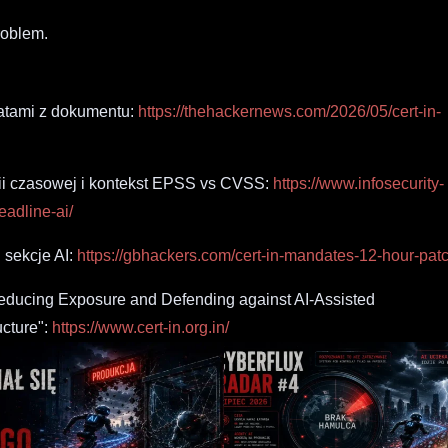
roblem.
atami z dokumentu:
https://thehackernews.com/2026/05/cert-in-
hii czasowej i kontekst EPSS vs CVSS:
https://www.infosecurity-
adline-ai/
 sekcje AI:
https://gbhackers.com/cert-in-mandates-12-hour-patc
educing Exposure and Defending against AI-Assisted
ructure":
https://www.cert-in.org.in/