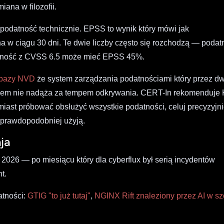
iana w filozofii.
podatność technicznie. EPSS to wynik który mówi jak
 w ciągu 30 dni. Te dwie liczby często się rozchodzą — podat
tność z CVSS 6.5 może mieć EPSS 45%.
u bazy NVD
że system zarządzania podatnościami który przez d
kiem nie nadąża za tempem odkrywania. CERT-In rekomenduje
miast próbować obsłużyć wszystkie podatności, celuj precyzyjn
ajprawdopodobniej użyją.
ja
026 — po miesiącu który dla cyberflux był serią incydentów
t.
tności:
GTIG "to już tutaj"
,
NGINX Rift znaleziony przez AI w s