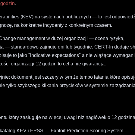
 godzin
.
erabilities (KEV) na systemach publicznych — to jest odpowied
nozę, na konkretne incydenty z konkretnym czasem.
. Change management w dużej organizacji — ocena ryzyka,
cja — standardowo zajmuje dni lub tygodnie. CERT-In dodaje s
pisuje to jako "indicative expectations" a nie wiążące wymagani
zości organizacji 12 godzin to cel a nie gwarancja.
jnie: dokument jest szczery w tym że tempo łatania które opisu
e tylko szybszego klikania przycisków w systemie zarządzani
ntu który zasługuje na więcej uwagi niż nagłówek o 12 godzin
 katalog KEV i EPSS — Exploit Prediction Scoring System —