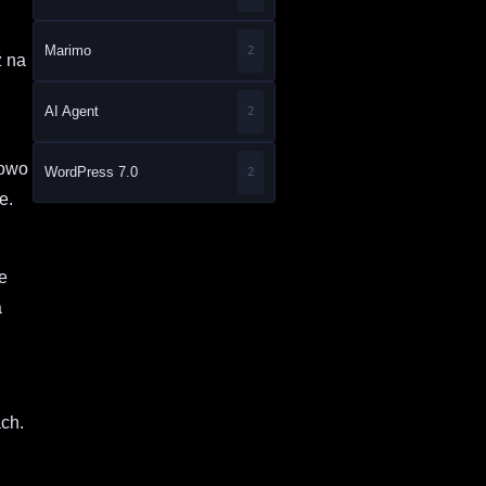
Marimo
2
ź na
AI Agent
2
łowo
WordPress 7.0
2
e.
je
a
ach.