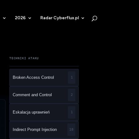
b
2026
Radar Cyberflux.pl
TECHNIKI ATAKU
Broken Access Control
1
Comment and Control
2
Eskalacja uprawnień
1
Indirect Prompt Injection
18