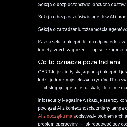
Sekcja o bezpieczeństwie łańcucha dostaw
Sekcja o bezpieczeństwie agentów AI i promp
Sekcja o zarządzaniu tożsamością agentów
Każda sekcja blueprintu ma odpowiednik w 
teoretycznych zagrożeń — opisuje zagrożenia
Co to oznacza poza Indiami
CERT-In jest indyjską agencją i blueprint jes
ludzi, jeden z największych rynków IT na świ
— obsługuje operacje na skalę której nie ma 
Infosecurity Magazine wskazuje szerszy konte
powiązał AI z koniecznością zmiany tempa 
AI z początku maja
opisywały problem archit
problem operacyjny — jak reagować gdy coś p