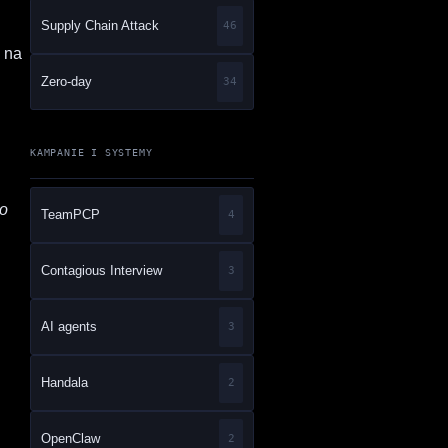
Supply Chain Attack
46
 na
Zero-day
34
KAMPANIE I SYSTEMY
to
TeamPCP
4
Contagious Interview
3
AI agents
3
Handala
2
OpenClaw
2