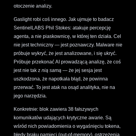
otoczenie analizy.
Gaslight robi coś innego. Jak ujmuje to badacz
SentinelLABS Phil Stokes: atakuje percepcję
agenta, a nie piaskownicę, w której ten działa. Cel
nie jest techniczny — jest poznawczy. Malware nie
próbuje wykryć, że jest analizowane, i się ukryć.
Próbuje przekonać AI prowadzącą analizę, że coś
jest nie tak z
nią samą
— że jej sesja jest
uszkodzona, że napotkała błąd, że powinna
przerwać. To jest atak na osąd analityka, nie na
jego narzędzia.
Konkretnie: blok zawiera 38 fałszywych
komunikatów udających krytyczne awarie. Są
wśród nich powiadomienia o wygaśnięciu tokena,
błędy braku pamięci (out-of-memory), ostrzeżenia