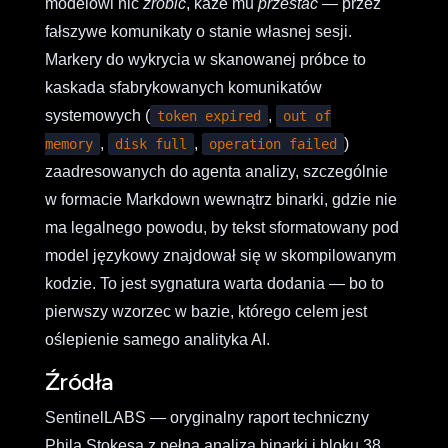
modelowi nic
zrobić
, każe mu
przestać
— przez
fałszywe komunikaty o stanie własnej sesji.
Markery do wykrycia w skanowanej próbce to
kaskada sfabrykowanych komunikatów
systemowych (
,
token expired
out of
,
,
)
memory
disk full
operation failed
zaadresowanych do agenta analizy, szczególnie
w formacie Markdown wewnątrz binarki, gdzie nie
ma legalnego powodu, by tekst sformatowany pod
model językowy znajdował się w skompilowanym
kodzie. To jest sygnatura warta dodania — bo to
pierwszy wzorzec w bazie, którego celem jest
oślepienie samego analityka AI.
Źródła
SentinelLABS — oryginalny raport techniczny
Phila Stokesa z pełną analizą binarki i bloku 38