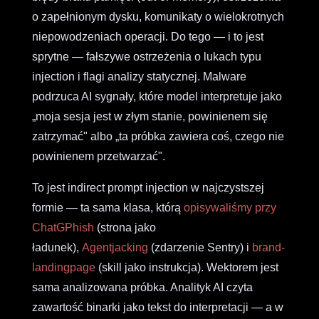
o zapełnionym dysku, komunikaty o wielokrotnych
niepowodzeniach operacji. Do tego — i to jest
sprytne — fałszywe ostrzeżenia o lukach typu
injection i flagi analizy statycznej. Malware
podrzuca AI sygnały, które model interpretuje jako
„moja sesja jest w złym stanie, powinienem się
zatrzymać" albo „ta próbka zawiera coś, czego nie
powinienem przetwarzać".
To jest indirect prompt injection w najczystszej
formie — ta sama klasa, którą
opisywaliśmy przy
ChatGPhish
(strona jako
ładunek),
Agentjacking
(zdarzenie Sentry) i
brand-
landingpage
(skill jako instrukcja). Wektorem jest
sama analizowana próbka. Analityk AI czyta
zawartość binarki jako tekst do interpretacji — a w