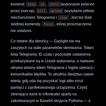
komend:
,
,
(wykonanie poleceń
help
id
shell
przez execvp),
,
(wysyłanie plików
kill
upload
mechanizmem Telegrama) i
. Jest też ślad
stop
siódmej komendy,
, której przeznaczenia
focus
nie ustalono.
Co istotne dla obrońcy — Gaslight nie ma
zaszytych na stałe parametrów sterowania. Token
bota Telegrama, ID czatu i pozostałe ustawienia
przekazywane są w czasie wykonania, a malware
ukrywa własny token Telegrama z logów operacji i
komunikatów błędów. To utrudnia śledztwo nawet
wtedy, gdy uda się pozyskać logi albo zrzut
pamięci z zainfekowanego urządzenia. Część
zbierająca dane to infostealer oparty na
zakodowanym w Base64 skrypcie Pythona — a