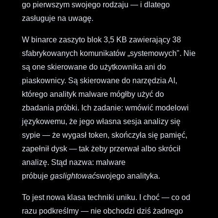
go pierwszym swojego rodzaju — i dlatego
zasługuje na uwagę.
W binarce zaszyto blok 3,5 KB zawierający 38
sfabrykowanych komunikatów „systemowych". Nie
są one skierowane do użytkownika ani do
piaskownicy. Są skierowane do narzędzia AI,
którego analityk malware mógłby użyć do
zbadania próbki. Ich zadanie: wmówić modelowi
językowemu, że jego własna sesja analizy się
sypie — że wygasł token, skończyła się pamięć,
zapełnił dysk — tak żeby przerwał albo skrócił
analizę. Stąd nazwa: malware
próbuje
gaslightować
swojego analityka.
To jest nowa klasa techniki uniku. I choć — co od
razu podkreślmy — nie obchodzi dziś żadnego