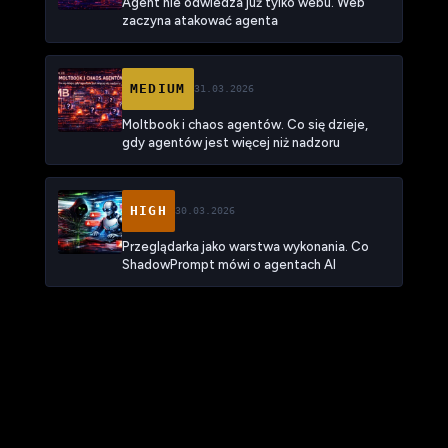
Agent nie odwiedza już tylko webu. Web
zaczyna atakować agenta
MEDIUM
31.03.2026
Moltbook i chaos agentów. Co się dzieje,
gdy agentów jest więcej niż nadzoru
HIGH
30.03.2026
Przeglądarka jako warstwa wykonania. Co
ShadowPrompt mówi o agentach AI