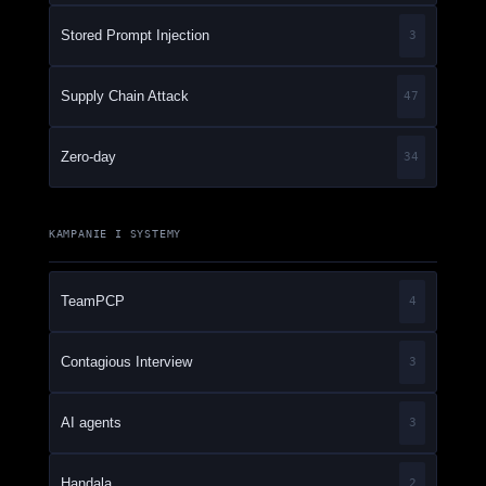
Stored Prompt Injection
3
Supply Chain Attack
47
Zero-day
34
KAMPANIE I SYSTEMY
TeamPCP
4
Contagious Interview
3
AI agents
3
Handala
2