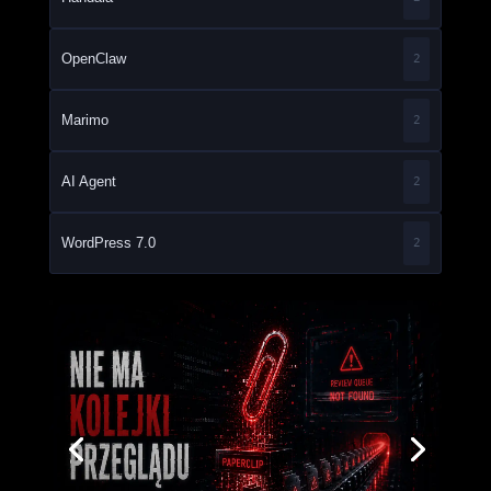
OpenClaw
2
Marimo
2
AI Agent
2
WordPress 7.0
2