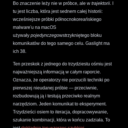
Bo znaczenie leży nie w próbce, ale w
trajektorii
. I
tu jest liczba, która jest sednem całej historii:
wcześniejsze próbki północnokoreańskiego
malware'u na macOS
używały
pojedynczego
wstrzykniętego bloku
komunikatów do tego samego celu. Gaslight ma
ich 38.
Ten przeskok z jednego do trzydziestu ośmiu jest
najważniejszą informacją w całym raporcie.
Oznacza, że operatorzy nie porzucili techniki po
pierwszej nieudanej próbie — przeciwnie,
rozbudowują ją i testują przeciwko realnym
narzędziom. Jeden komunikat to eksperyment.
Trzydzieści osiem to iteracja, dopracowywanie,
szukanie kombinacji, która w końcu zadziała. To
jest
dokładnie ten wzorzec szybkiej