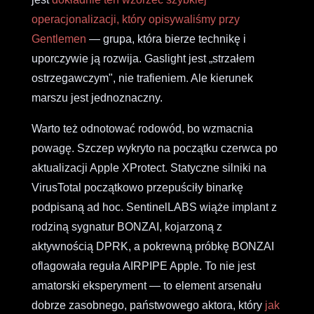
operacjonalizacji, który opisywaliśmy przy
Gentlemen
— grupa, która bierze technikę i
uporczywie ją rozwija. Gaslight jest „strzałem
ostrzegawczym", nie trafieniem. Ale kierunek
marszu jest jednoznaczny.
Warto też odnotować rodowód, bo wzmacnia
powagę. Szczep wykryto na początku czerwca po
aktualizacji Apple XProtect. Statyczne silniki na
VirusTotal początkowo przepuściły binarkę
podpisaną ad hoc. SentinelLABS wiąże implant z
rodziną sygnatur BONZAI, kojarzoną z
aktywnością DPRK, a pokrewną próbkę BONZAI
oflagowała reguła AIRPIPE Apple. To nie jest
amatorski eksperyment — to element arsenału
dobrze zasobnego, państwowego aktora, który
jak