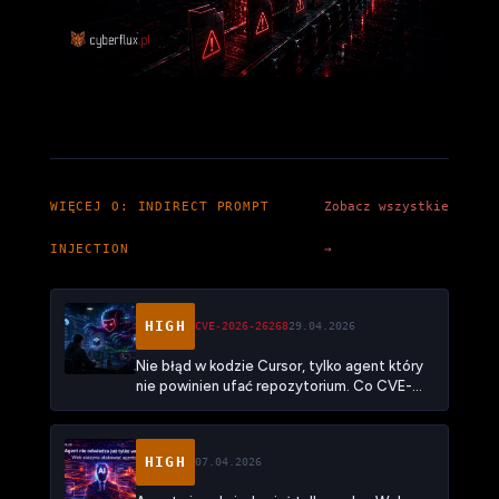
WIĘCEJ O: INDIRECT PROMPT
Zobacz wszystkie
INJECTION
→
HIGH
CVE-2026-26268
29.04.2026
Nie błąd w kodzie Cursor, tylko agent który
nie powinien ufać repozytorium. Co CVE-
2026-26268 mówi o tym, że środowisko
dewelopera stało się nową powierzchnią
ataku
HIGH
07.04.2026