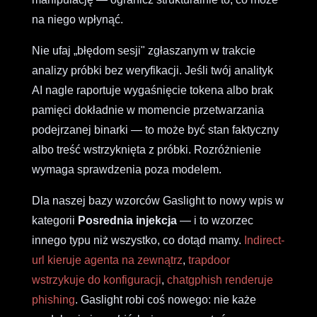
na niego wpłynąć.
Nie ufaj „błędom sesji" zgłaszanym w trakcie
analizy próbki bez weryfikacji. Jeśli twój analityk
AI nagle raportuje wygaśnięcie tokena albo brak
pamięci dokładnie w momencie przetwarzania
podejrzanej binarki — to może być stan faktyczny
albo treść wstrzyknięta z próbki. Rozróżnienie
wymaga sprawdzenia poza modelem.
Dla naszej bazy wzorców Gaslight to nowy wpis w
kategorii
Posrednia injekcja
— i to wzorzec
innego typu niż wszystko, co dotąd mamy.
Indirect-
url kieruje agenta na zewnątrz
,
trapdoor
wstrzykuje do konfiguracji
,
chatgphish renderuje
phishing
. Gaslight robi coś nowego: nie każe