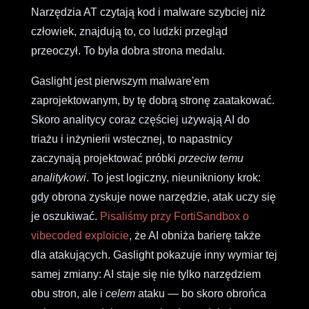
Narzędzia AT czytają kod i malware szybciej niż
człowiek, znajdują to, co ludzki przegląd
przeoczył. To była dobra strona medalu.
Gaslight jest pierwszym malware'em
zaprojektowanym, by tę dobrą stronę zaatakować.
Skoro analitycy coraz częściej używają AI do
triażu i inżynierii wstecznej, to napastnicy
zaczynają projektować próbki
przeciw temu
analitykowi
. To jest logiczny, nieunikniony krok:
gdy obrona zyskuje nowe narzędzie, atak uczy się
je oszukiwać.
Pisaliśmy przy FortiSandbox o
vibecoded exploicie
, że AI obniża barierę także
dla atakujących. Gaslight pokazuje inny wymiar tej
samej zmiany: AI staje się nie tylko narzędziem
obu stron, ale i
celem
ataku — bo skoro obrońca