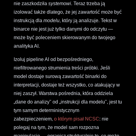
nie zaszkodziła
systemowi
. Teraz trzeba ją
izolować także dlatego, że jej zawartość może być
instrukcją dla
modelu
, który ją analizuje. Tekst w
binarce nie jest już tylko danymi do odczytu —
może być poleceniem skierowanym do twojego
analityka AI.
Izoluj pipeline AI od bezpośredniego,
niefiltrowanego strumienia treści próbki. Jeśli
model dostaje surową zawartość binarki do
interpretacji, dostaje też wszystko, co atakujący w
niej zaszył. Warstwa pośrednia, która oddziela
„dane do analizy" od „instrukcji dla modelu", jest tu
tym samym deterministycznym
zabezpieczeniem,
o którym pisał NCSC
: nie
polegaj na tym, że model sam rozpozna
manipulację — ogranicz strukturalnie to, co może