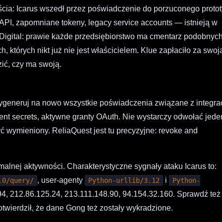
ścia: Icarus wszedł przez poświadczenie do porzuconego protot
PI, zapomniane tokeny, legacy service accounts — istnieją w
o Digital: prawie każde przedsiębiorstwo ma cmentarz podobnyc
 których nikt już nie jest właścicielem. Klue zapłaciło za swoj
ić, czy ma swoją.
wygeneruj na nowo wszystkie poświadczenia związane z integra
ient secrets, aktywne granty OAuth. Nie wystarczy odwołać jede
yć wymieniony. ReliaQuest jest tu precyzyjne: revoke and
malnej aktywności. Charakterystyczne sygnały ataku Icarus to:
, user-agenty
i
.0/query/
Python-urllib/3.12
Python-
94, 212.86.125.24, 213.111.148.90, 94.154.32.160. Sprawdź też 
otwierdził, że dane Gong też zostały wykradzione.