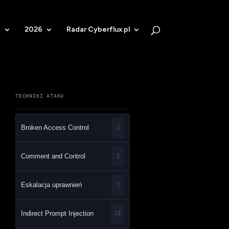
b
2026
Radar Cyberflux.pl
TECHNIKI ATAKU
Broken Access Control
2
Comment and Control
2
Eskalacja uprawnień
1
Indirect Prompt Injection
18