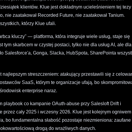
ziesiątek klientów. Klue jest dokładnym ucieleśnieniem tej tez
o, nie zaatakował Recorded Future, nie zaatakował Tanium.
ystkich, którzy Klue ufali.
bca kluczy" — platforma, która integruje wiele usług, staje się
t tym skarbcem w czystej postaci, tylko nie dla usług AI, ale dla
 do Salesforce'a, Gonga, Slacka, HubSpota, SharePointa wszyst
st najlepszym streszczeniem: atakujący przestawili się z celowa
ostawców SaaS, którym te organizacje ufają, bo skompromitow
środowisk enterprise naraz.
am playbook co kampanie OAuth-abuse przy Salesloft Drift i
ce przez cały 2025 i wczesny 2026. Klue jest kolejnym ogniwem
iała, bo fundamentalna słabość pozostaje niezmieniona: zaufane
sokowartościową drogą do wrażliwych danych.