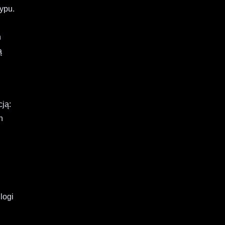
ypu.
h
ą
cją:
n
logi