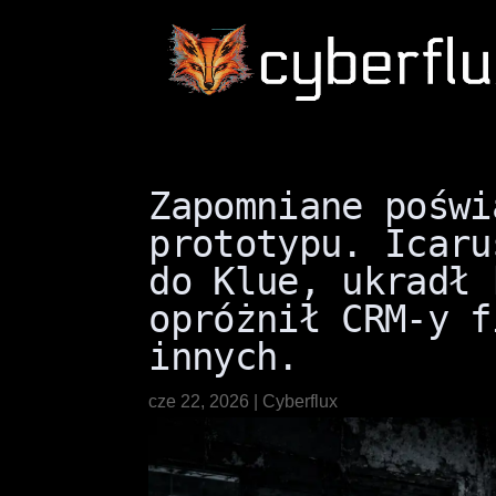
Zapomniane poświ
prototypu. Icaru
do Klue, ukradł 
opróżnił CRM-y f
innych.
cze 22, 2026
|
Cyberflux