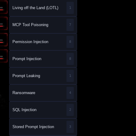
Living off the Land (LOTL)
1
MCP Tool Poisoning
7
Permission Injection
8
Prompt Injection
8
Prompt Leaking
1
Ransomware
4
SQL Injection
2
Stored Prompt Injection
3