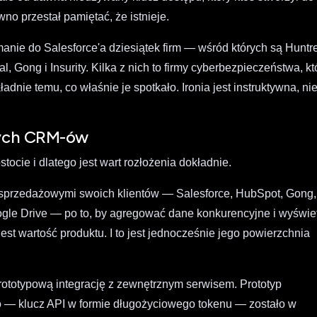
awno przestał pamiętać, że istnieje.
nie do Salesforce'a dziesiątek firm — wśród których są Huntr
, Gong i Insurity. Kilka z nich to firmy cyberbezpieczeństwa, kt
dnie temu, co właśnie je spotkało. Ironia jest instruktywna, ni
dzych CRM-ów
ocie i dlatego jest wart rozłożenia dokładnie.
i sprzedażowymi swoich klientów — Salesforce, HubSpot, Gong,
ogle Drive — po to, by agregować dane konkurencyjne i wyświe
jest wartość produktu. I to jest jednocześnie jego powierzchnia
prototypową integrację z zewnętrznym serwisem. Prototyp
ło — klucz API w formie długożyciowego tokenu — zostało w