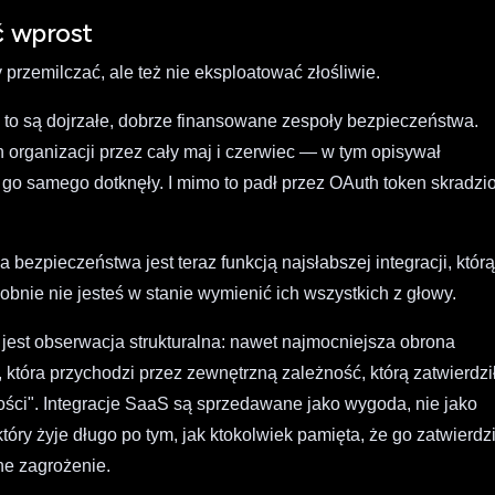
ć wprost
ży przemilczać, ale też nie eksploatować złośliwie.
 to są dojrzałe, dobrze finansowane zespoły bezpieczeństwa.
organizacji przez cały maj i czerwiec — w tym opisywał
 go samego dotknęły. I mimo to padł przez OAuth token skradzi
a bezpieczeństwa jest teraz funkcją najsłabszej integracji, któr
ie nie jesteś w stanie wymienić ich wszystkich z głowy.
 jest obserwacja strukturalna: nawet najmocniejsza obrona
która przychodzi przez zewnętrzną zależność, którą zatwierdzi
ości". Integracje SaaS są sprzedawane jako wygoda, nie jako
który żyje długo po tym, jak ktokolwiek pamięta, że go zatwierdzi
zne zagrożenie.