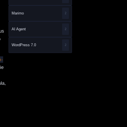
Marimo
2
AI Agent
2
rus
o
WordPress 7.0
2
n-
ie
ła,