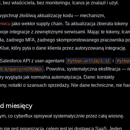
bez właściciela, bez monitoringu. Icarus je znalazł i użył.
y wypchnął złośliwą aktualizację kodu — mechanizm,
erwcu
jako wektor supply chain. Ta aktualizacja zbierała tokeny
swoje integracje z zewnętrznymi serwisami. Mając te tokeny, Ica
asła, żadnego MFA, żadnego skompromitowanego pracownika p
 Klue, który pyta o dane klienta przez autoryzowaną integrację.
o Salesforce API z user-agentami
i
Python-urllib/3.12
Pytho
. Powolna, systematyczna eksfil­tracja — n
59.0/query/<STRING>
który wygląda jak normalna automatyzacja. Dane: kontakty
, notatki o szansach sprzedaży. Nie dane techniczne, nie has
d miesięcy
z tym, co cyberflux opisywał systematycznie przez całą wiosnę.
m nie jest organizacja, celem jest jej dostawca SaaS. Jeden