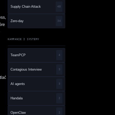
Supply Chain Attack
48
ess,
Zero-day
34
óre
e
KAMPANIE I SYSTEMY
TeamPCP
4
Contagious Interview
3
tlać
AI agents
3
Handala
2
OpenClaw
2