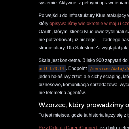
systemie. Aktywne, z pełnymi uprawnieniami, 
Po wejściu do infrastruktury Klue atakując
który
opisywaliśmy wielokrotnie w maju i cz
OAuth, którymi klienci Klue uwierzytelniali 
nie potrzebował już niczego — żadnego h
stronie ofiary. Dla Salesforce'a wyglądał jak
Skala jest konkretna. Blisko 900 zapytań d
. Endpoint
urllib/3.14
/services/data/v
jeden hałaśliwy zrzut, ale cichy scraping, 
biznesowe, komunikacja sprzedażowa, wyceny
nie telemetria agentów.
Wzorzec, który prowadzimy o
Tu jest miejsce, gdzie ta historia łączy się 
Przy Oxford i CareerConnect
tezą było: cele