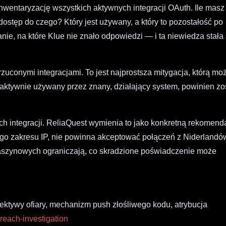
inwentaryzację wszystkich aktywnych integracji OAuth. Ile masz
ostęp do czego? Który jest używany, a który to pozostałość po
anie, na które Klue nie znało odpowiedzi — i ta niewiedza stała 
zuconymi integracjami. To jest najprostsza mitygacja, którą mo
st aktywnie używany przez znany, działający system, powinien zo
ych integracji. ReliaQuest wymienia to jako konkretną rekomend
nego zakresu IP, nie powinna akceptować połączeń z Niderlandów
maszynowych ograniczają, co skradzione poświadczenie może
ektywy ofiary, mechanizm push złośliwego kodu, atrybucja
reach-investigation