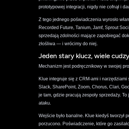
prototypowej integracji, nigdy nie cofnął i d
Z tego jednego poświadczenia wyrosło włama
Recorded Future, Tanium, Jamf, Sprout Social
sprzedają zdolności mające zapobiegać dokła
złośliwa — i wrócimy do niej.
Jeden stary klucz, wiele cu
Mechanizm jest podręcznikowy w swojej prost
Klue integruje się z CRM-ami i narzędziam
Slack, SharePoint, Zoom, Chorus, Clari, Go
je tam, gdzie pracują zespoły sprzedaży. To 
ataku.
Wejście było banalne. Klue kiedyś tworzył 
porzucono. Poświadczenie, które go zasila