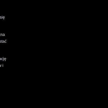
się
żna
stać
ację
 i