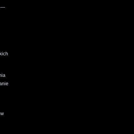
y —
kich
nia
anie
 w