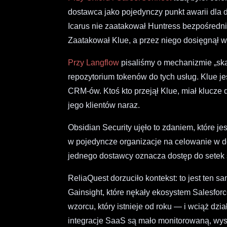
dostawca jako pojedynczy punkt awarii dla d
Icarus nie zaatakował Huntress bezpośredni
Zaatakował Klue, a przez niego dosięgnął wsz
Przy Langflow
pisaliśmy o mechanizmie „skar
repozytorium tokenów do tych usług. Klue jes
CRM-ów. Ktoś kto przejął Klue, miał klucze
jego klientów naraz.
Obsidian Security ujęło to zdaniem, które je
w pojedyncze organizacje na celowanie w d
jednego dostawcy oznacza dostęp do setek 
ReliaQuest dorzuciło kontekst: to jest ten s
Gainsight, które nękały ekosystem Salesfor
wzorcu, który istnieje od roku — i wciąż dz
integracje SaaS są mało monitorowaną, wy