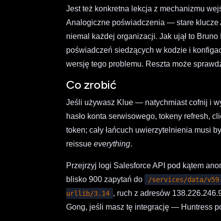
Jest też konkretna lekcja z mechanizmu wej
Analogiczne poświadczenia — stare klucze A
niemal każdej organizacji. Jak ujął to Brun
poświadczeń siedzących w kodzie i konfigach,
wersję tego problemu. Reszta może sprawdz
Co zrobić
Jeśli używasz Klue — natychmiast cofnij i 
hasło konta serwisowego, tokeny refresh, cl
token; cały łańcuch uwierzytelnienia musi b
reissue
everything
.
Przejrzyj logi Salesforce API pod kątem ano
blisko 900 zapytań do
/services/data/v59
, ruch z adresów 138.226.246.
urllib/3.14
Gong, jeśli masz tę integrację — Huntress p