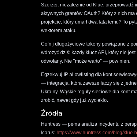
Szerzej, niezależnie od Klue: przeprowadź 
aktywnych grantów OAuth? Który z nich ma d
projekcie, który umarł dwa lata temu? To pyt
wektorem ataku.
Cofnij długożyciowe tokeny powiązane z por
wdrożyć dziś: każdy klucz API, który nie je
odwołany. Nie "może warto" — powinien.
Egzekwuj IP allowlisting dla kont serwisow
— integracja, która zawsze łączy się z jed
Ukrainy. Wąskie reguły sieciowe dla kont 
zrobić, nawet gdy już wyciekło.
Źródła
Huntress — pełna analiza incydentu z persp
Icarus:
https://www.huntress.com/blog/klue-b