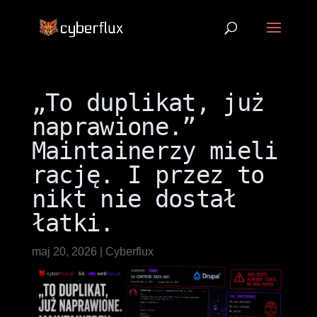
„To duplikat, już
naprawione.”
Maintainerzy mieli
rację. I przez to
nikt nie dostał
łatki.
maj 20, 2026
|
Cyberflux