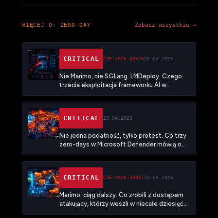
WIĘCEJ O: ZERO-DAY
Zobacz wszystkie →
CRITICAL
CVE-2026-33626
26.04.2026
Nie Marimo, nie SGLang. LMDeploy. Czego
trzecia eksploitacja frameworku AI w
miesiąc uczy o tym, że infrastruktura
wnioskowania stała się nową powierzchnią
ataku
CRITICAL
20.04.2026
Nie jedna podatność, tylko protest. Co trzy
zero-days w Microsoft Defender mówią o
tym, jak psuje się relacja między badaczami a
vendorami
CRITICAL
CVE-2026-39987
20.04.2026
Marimo: ciąg dalszy. Co zrobili z dostępem
atakujący, którzy weszli w niecałe dziesięć
godzin