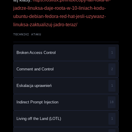
jadrze-linuksa-daje-roota-w-10-liniach-kodu-
ubuntu-debian-fedora-red-hat-jesli-uzywasz-
linuksa-zaktualizuj-jadro-teraz/
TECHNIKI ATAKU
Broken Access Control
1
Comment and Control
2
Eskalacja uprawnień
1
Indirect Prompt Injection
18
Living off the Land (LOTL)
1