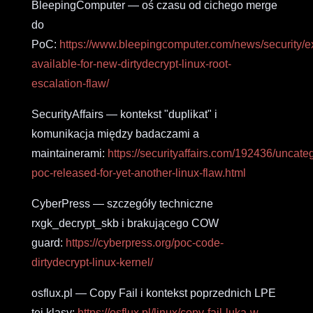
BleepingComputer — oś czasu od cichego merge
do
PoC:
https://www.bleepingcomputer.com/news/security/ex
available-for-new-dirtydecrypt-linux-root-
escalation-flaw/
SecurityAffairs — kontekst "duplikat" i
komunikacja między badaczami a
maintainerami:
https://securityaffairs.com/192436/uncateg
poc-released-for-yet-another-linux-flaw.html
CyberPress — szczegóły techniczne
rxgk_decrypt_skb i brakującego COW
guard:
https://cyberpress.org/poc-code-
dirtydecrypt-linux-kernel/
osflux.pl — Copy Fail i kontekst poprzednich LPE
tej klasy:
https://osflux.pl/linux/copy-fail-luka-w-