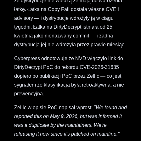
że dystrybucje nie wiedzą że mają do wdrożenia
łatkę. Łatka na Copy Fail dostała własne CVE i
advisory — i dystrybucje wdrożyły ją w ciągu
tygodni. Łatka na DirtyDecrypt istniała od 25
kwietnia jako nienazwany commit — i żadna
dystrybucja jej nie wdrożyła przez prawie miesiąc.
Cyberpress odnotowuje że NVD włączyło link do
DirtyDecrypt PoC do rekordu CVE-2026-31635
dopiero po publikacji PoC przez Zellic — co jest
sygnałem że klasyfikacja była retroaktywna, a nie
prewencyjna.
Zellic w opisie PoC napisał wprost:
"We found and
reported this on May 9, 2026, but was informed it
was a duplicate by the maintainers. We're
releasing it now since it's patched on mainline."