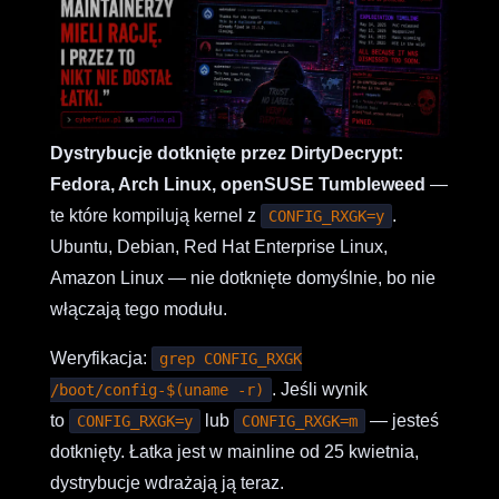
Dystrybucje dotknięte przez DirtyDecrypt:
Fedora, Arch Linux, openSUSE Tumbleweed
—
te które kompilują kernel z
.
CONFIG_RXGK=y
Ubuntu, Debian, Red Hat Enterprise Linux,
Amazon Linux — nie dotknięte domyślnie, bo nie
włączają tego modułu.
Weryfikacja:
grep CONFIG_RXGK
. Jeśli wynik
/boot/config-$(uname -r)
to
lub
— jesteś
CONFIG_RXGK=y
CONFIG_RXGK=m
dotknięty. Łatka jest w mainline od 25 kwietnia,
dystrybucje wdrażają ją teraz.