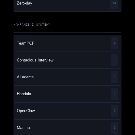
Zero-day
34
KAMPANIE I SYSTEMY
TeamPCP
4
Contagious Interview
3
AI agents
3
Handala
2
OpenClaw
2
Marimo
2