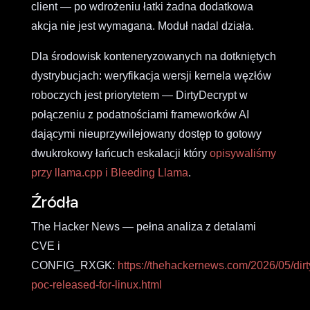
client — po wdrożeniu łatki żadna dodatkowa
akcja nie jest wymagana. Moduł nadal działa.
Dla środowisk konteneryzowanych na dotkniętych
dystrybucjach: weryfikacja wersji kernela węzłów
roboczych jest priorytetem — DirtyDecrypt w
połączeniu z podatnościami frameworków AI
dającymi nieuprzywilejowany dostęp to gotowy
dwukrokowy łańcuch eskalacji który
opisywaliśmy
przy llama.cpp i Bleeding Llama
.
Źródła
The Hacker News — pełna analiza z detalami
CVE i
CONFIG_RXGK:
https://thehackernews.com/2026/05/dirt
poc-released-for-linux.html