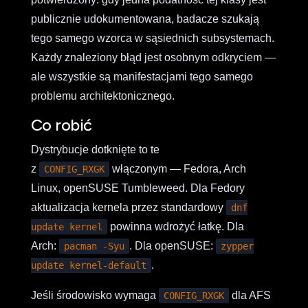
publicznie udokumentowana, badacze szukają
tego samego wzorca w sąsiednich subsystemach.
Każdy znaleziony błąd jest osobnym odkryciem —
ale wszystkie są manifestacjami tego samego
problemu architektonicznego.
Co robić
Dystrybucje dotknięte to te
z
włączonym — Fedora, Arch
CONFIG_RXGK
Linux, openSUSE Tumbleweed. Dla Fedory
aktualizacja kernela przez standardowy
dnf
powinna wdrożyć łatkę. Dla
update kernel
Arch:
. Dla openSUSE:
pacman -Syu
zypper
.
update kernel-default
Jeśli środowisko wymaga
dla AFS
CONFIG_RXGK