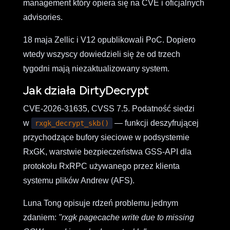
management który opiera się na CVE i oficjalnych
advisories.
18 maja Zellic i V12 opublikowali PoC. Dopiero
wtedy wszyscy dowiedzieli się że od trzech
tygodni mają niezaktualizowany system.
Jak działa DirtyDecrypt
CVE-2026-31635, CVSS 7.5. Podatność siedzi
w
— funkcji deszyfrującej
rxgk_decrypt_skb()
przychodzące bufory sieciowe w podsystemie
RxGK, warstwie bezpieczeństwa GSS-API dla
protokołu RxRPC używanego przez klienta
systemu plików Andrew (AFS).
Luna Tong opisuje rdzeń problemu jednym
zdaniem:
"rxgk pagecache write due to missing