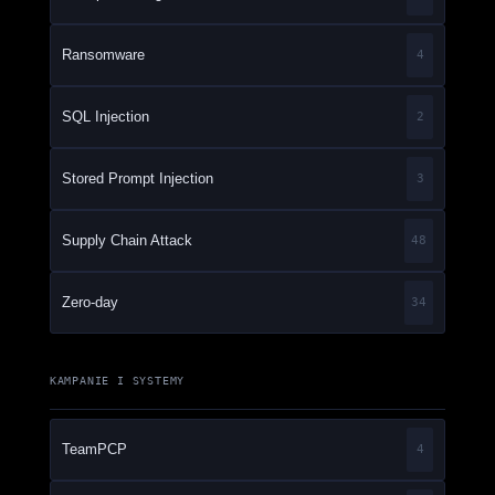
Ransomware
4
SQL Injection
2
Stored Prompt Injection
3
Supply Chain Attack
48
Zero-day
34
KAMPANIE I SYSTEMY
TeamPCP
4