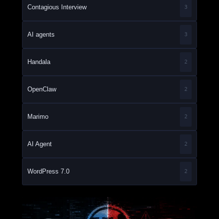
Contagious Interview
3
AI agents
3
Handala
2
OpenClaw
2
Marimo
2
AI Agent
2
WordPress 7.0
2