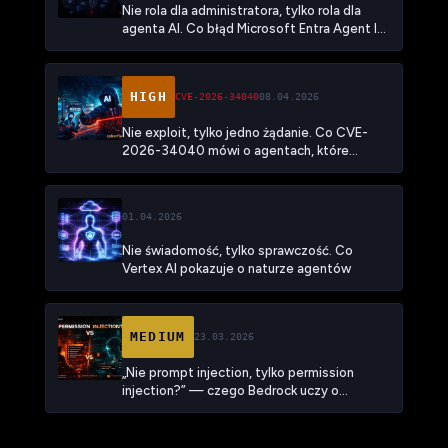
Nie rola dla administratora, tylko rola dla
agenta AI. Co błąd Microsoft Entra Agent ID
Administrator mówi o tym, że warstwa
tożsamości AI dziedziczy stare problemy
HIGH
CVE-2026-34040
08.04.2026
Nie exploit, tylko jedno żądanie. Co CVE-
2026-34040 mówi o agentach, które
umieją obchodzić ograniczenia
01.04.2026
Nie świadomość, tylko sprawczość. Co
Vertex AI pokazuje o naturze agentów
MEDIUM
23.03.2026
„Nie prompt injection, tylko permission
injection?” — czego Bedrock uczy o
agentach AI