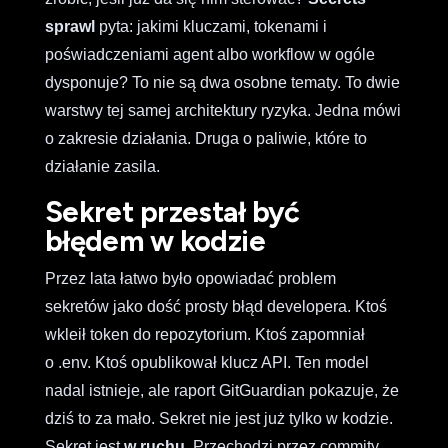
sprawl
pyta: jakimi kluczami, tokenami i
poświadczeniami agent albo workflow w ogóle
dysponuje? To nie są dwa osobne tematy. To dwie
warstwy tej samej architektury ryzyka. Jedna mówi
o zakresie działania. Druga o paliwie, które to
działanie zasila.
Sekret przestał być
błędem w kodzie
Przez lata łatwo było opowiadać problem
sekretów jako dość prosty błąd developera. Ktoś
wkleił token do repozytorium. Ktoś zapomniał
o .env. Ktoś opublikował klucz API. Ten model
nadal istnieje, ale raport GitGuardian pokazuje, że
dziś to za mało. Sekret nie jest już tylko w kodzie.
Sekret jest
w ruchu
. Przechodzi przez commity,