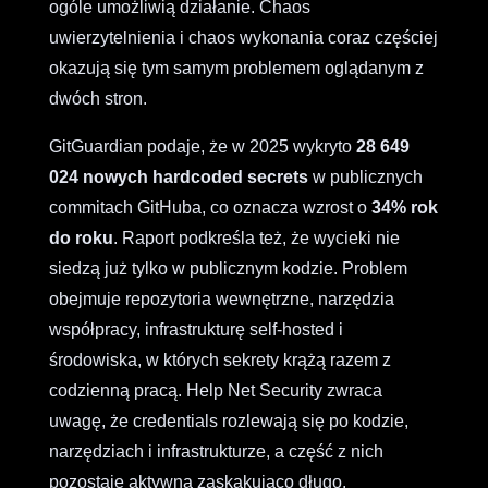
ogóle umożliwią działanie. Chaos
uwierzytelnienia i chaos wykonania coraz częściej
okazują się tym samym problemem oglądanym z
dwóch stron.
GitGuardian podaje, że w 2025 wykryto
28 649
024 nowych hardcoded secrets
w publicznych
commitach GitHuba, co oznacza wzrost o
34% rok
do roku
. Raport podkreśla też, że wycieki nie
siedzą już tylko w publicznym kodzie. Problem
obejmuje repozytoria wewnętrzne, narzędzia
współpracy, infrastrukturę self-hosted i
środowiska, w których sekrety krążą razem z
codzienną pracą. Help Net Security zwraca
uwagę, że credentials rozlewają się po kodzie,
narzędziach i infrastrukturze, a część z nich
pozostaje aktywna zaskakująco długo.