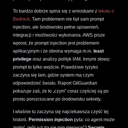
To bardzo dobrze spina się z wnioskami z
tekstu o
Bedrock
. Tam problemem nie był sam prompt
injection, ale środowisko pełne uprawnień,
integracji i możliwości wykonania. AWS pisze
wprost, że prompt injection jest problemem
aplikacyjnym i że obrona wymaga m.in.
least
privilege
oraz analizy polityk IAM. Innymi słowy:
prompt to tylko wejście. Prawdziwe ryzyko
zaczyna się tam, gdzie system ma czym
odpowiedzieć światu. Raport GitGuardian
pokazuje zaś, że to „czym” coraz częściej są po
prostu porozrzucane po środowisku sekrety.
I właśnie tu zaczyna się najciekawsza część tej
historii.
Permission injection
pyta: co agent może
zrobić, jeśli już da się nim sterować?
Secrets