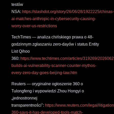
testów
NSA:
https://slashdot.org/story/26/06/28/1922225/chinas-
ai-matches-anthropic-in-cybersecurity-causing-
worry-over-us-restrictions
TechTimes — analiza chińskiego prawa o 48-
godzinnym zgłaszaniu zero-dayów i status Entity
List Qihoo
360:
https://www.techtimes.com/articles/319269/2026062
builds-ai-vulnerability-scanner-counter-mythos-
every-zero-day-goes-beijing-law.htm
Reuters — oryginalne ogłoszenie 360 o
Tulongfeng i wypowiedzi Zhou Hongyi o
„jednostronnej
transparentności":
https://www.reuters.com/legal/litigatio
360-says-it-has-developed-tools-match-