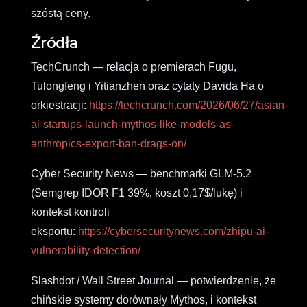
szóstą ceny.
Źródła
TechCrunch — relacja o premierach Fugu,
Tulongfeng i Yitianzhen oraz cytaty Davida Ha o
orkiestracji:
https://techcrunch.com/2026/06/27/asian-
ai-startups-launch-mythos-like-models-as-
anthropics-export-ban-drags-on/
Cyber Security News — benchmarki GLM-5.2
(Semgrep IDOR F1 39%, koszt 0,17$/lukę) i
kontekst kontroli
eksportu:
https://cybersecuritynews.com/zhipu-ai-
vulnerability-detection/
Slashdot / Wall Street Journal — potwierdzenie, że
chińskie systemy dorównały Mythos, i kontekst