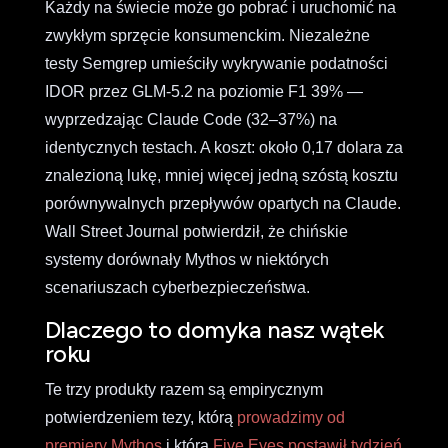
Każdy na świecie może go pobrać i uruchomić na
zwykłym sprzęcie konsumenckim. Niezależne
testy Semgrep umieściły wykrywanie podatności
IDOR przez GLM-5.2 na poziomie F1 39% —
wyprzedzając Claude Code (32–37%) na
identycznych testach. A koszt: około 0,17 dolara za
znalezioną lukę, mniej więcej jedną szóstą kosztu
porównywalnych przepływów opartych na Claude.
Wall Street Journal potwierdził, że chińskie
systemy dorównały Mythos w niektórych
scenariuszach cyberbezpieczeństwa.
Dlaczego to domyka nasz wątek
roku
Te trzy produkty razem są empirycznym
potwierdzeniem tezy, którą
prowadzimy od
premiery Mythos
i którą
Five Eyes postawił tydzień