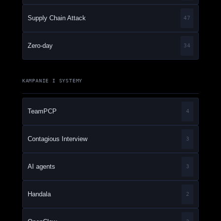
Supply Chain Attack
47
Zero-day
34
KAMPANIE I SYSTEMY
TeamPCP
4
Contagious Interview
3
AI agents
3
Handala
2