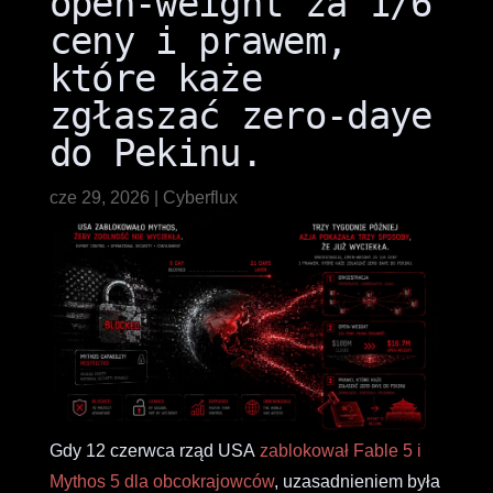
open-weight za 1/6
ceny i prawem,
które każe
zgłaszać zero-daye
do Pekinu.
cze 29, 2026
|
Cyberflux
Gdy 12 czerwca rząd USA
zablokował Fable 5 i
Mythos 5 dla obcokrajowców
, uzasadnieniem była