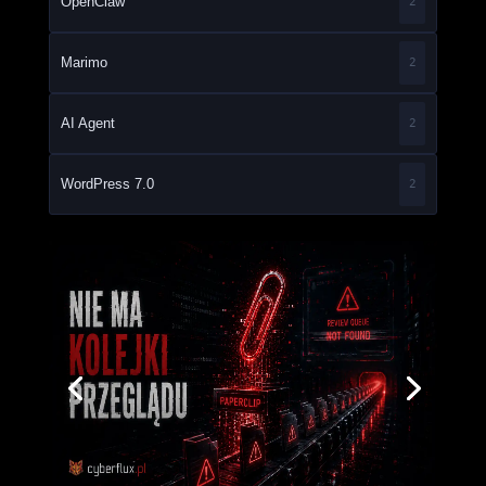
OpenClaw
2
Marimo
2
AI Agent
2
WordPress 7.0
2