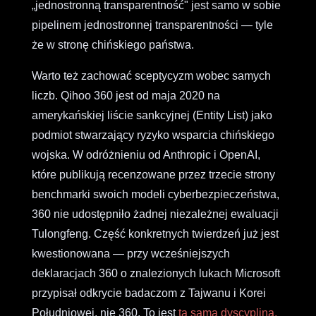
„jednostronną transparentność" jest samo w sobie
pipelinem jednostronnej transparentności — tyle
że w stronę chińskiego państwa.
Warto też zachować sceptycyzm wobec samych
liczb. Qihoo 360 jest od maja 2020 na
amerykańskiej liście sankcyjnej (Entity List) jako
podmiot stwarzający ryzyko wsparcia chińskiego
wojska. W odróżnieniu od Anthropic i OpenAI,
które publikują recenzowane przez trzecie strony
benchmarki swoich modeli cyberbezpieczeństwa,
360 nie udostępniło żadnej niezależnej ewaluacji
Tulongfeng. Część konkretnych twierdzeń już jest
kwestionowana — przy wcześniejszych
deklaracjach 360 o znalezionych lukach Microsoft
przypisał odkrycie badaczom z Tajwanu i Korei
Południowej, nie 360. To jest
ta sama dyscyplina,