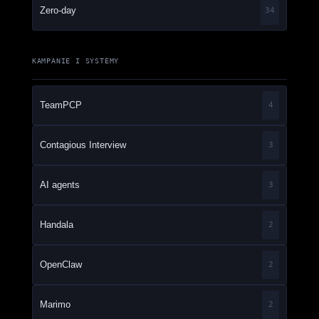
Zero-day
34
KAMPANIE I SYSTEMY
TeamPCP
4
Contagious Interview
3
AI agents
3
Handala
2
OpenClaw
2
Marimo
2