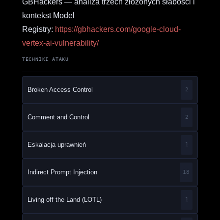
GBHackers — analiza trzech złożonych słabości i
kontekst Model
Registry:
https://gbhackers.com/google-cloud-
vertex-ai-vulnerability/
TECHNIKI ATAKU
Broken Access Control
2
Comment and Control
2
Eskalacja uprawnień
1
Indirect Prompt Injection
18
Living off the Land (LOTL)
1