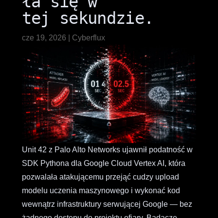
ła się w
tej sekundzie.
cze 19, 2026
|
Cyberflux
Unit 42 z Palo Alto Networks ujawnił podatność w
SDK Pythona dla Google Cloud Vertex AI, która
pozwalała atakującemu przejąć cudzy upload
modelu uczenia maszynowego i wykonać kod
wewnątrz infrastruktury serwującej Google — bez
żadnego dostępu do projektu ofiary. Badacze