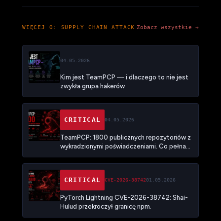
WIĘCEJ O: SUPPLY CHAIN ATTACK
Zobacz wszystkie →
04.05.2026
Kim jest TeamPCP — i dlaczego to nie jest
zwykła grupa hakerów
CRITICAL
04.05.2026
TeamPCP: 1800 publicznych repozytoriów z
wykradzionymi poświadczeniami. Co pełna
skala kampanii Mini Shai-Hulud mówi o
nowym modelu ataku na łańcuch dostaw
CRITICAL
CVE-2026-38742
01.05.2026
PyTorch Lightning CVE-2026-38742: Shai-
Hulud przekroczył granicę npm.