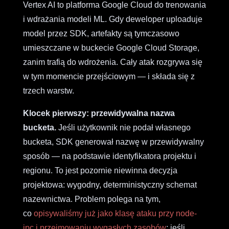
Vertex AI to platforma Google Cloud do trenowania
i wdrażania modeli ML. Gdy deweloper uploaduje
model przez SDK, artefakty są tymczasowo
umieszczane w buckecie Google Cloud Storage,
zanim trafią do wdrożenia. Cały atak rozgrywa się
w tym momencie przejściowym — i składa się z
trzech warstw.
Klocek pierwszy: przewidywalna nazwa
bucketa.
Jeśli użytkownik nie podał własnego
bucketa, SDK generował nazwę w przewidywalny
sposób — na podstawie identyfikatora projektu i
regionu. To jest pozornie niewinna decyzja
projektowa: wygodny, deterministyczny schemat
nazewnictwa. Problem polega na tym,
co
opisywaliśmy już jako klasę ataku przy node-
ipc i przejmowaniu wygasłych zasobów
: jeśli