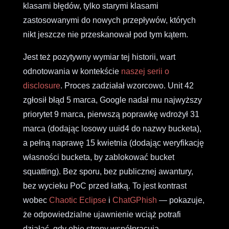
klasami błędów, tylko starymi klasami
zastosowanymi do nowych przepływów, których
nikt jeszcze nie przeskanował pod tym kątem.
Jest też pozytywny wymiar tej historii, wart
odnotowania w kontekście
naszej serii o
disclosure
. Proces zadziałał wzorcowo. Unit 42
zgłosił błąd 5 marca, Google nadał mu najwyższy
priorytet 9 marca, pierwszą poprawkę wdrożył 31
marca (dodając losowy uuid4 do nazwy bucketa),
a pełną naprawę 15 kwietnia (dodając weryfikację
własności bucketa, by zablokować bucket
squatting). Bez sporu, bez publicznej awantury,
bez wycieku PoC przed łatką. To jest kontrast
wobec
Chaotic Eclipse
i
ChatGPhish
— pokazuje,
że odpowiedzialne ujawnienie wciąż potrafi
działać, gdy obie strony współpracują.