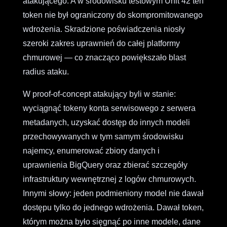
atakującego. A w środowisku testowym Unit 42 ten
token nie był ograniczony do skompromitowanego
wdrożenia. Skradzione poświadczenia niosły
szeroki zakres uprawnień do całej platformy
chmurowej — co znacząco powiększało blast
radius ataku.
W proof-of-concept atakujący byli w stanie:
wyciągnąć tokeny konta serwisowego z serwera
metadanych, uzyskać dostęp do innych modeli
przechowywanych w tym samym środowisku
najemcy, enumerować zbiory danych i
uprawnienia BigQuery oraz zbierać szczegóły
infrastruktury wewnętrznej z logów chmurowych.
Innymi słowy: jeden podmieniony model nie dawał
dostępu tylko do jednego wdrożenia. Dawał token,
którym można było sięgnąć po inne modele, dane