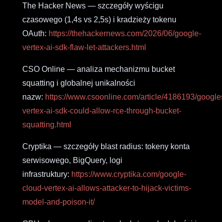
The Hacker News — szczegóły wyścigu
czasowego (1,4s vs 2,5s) i kradzieży tokenu
OAuth:
https://thehackernews.com/2026/06/google-
vertex-ai-sdk-flaw-let-attackers.html
CSO Online — analiza mechanizmu bucket
squatting i globalnej unikalności
nazw:
https://www.csoonline.com/article/4186193/google
vertex-ai-sdk-could-allow-rce-through-bucket-
squatting.html
Cryptika — szczegóły blast radius: tokeny konta
serwisowego, BigQuery, logi
infrastruktury:
https://www.cryptika.com/google-
cloud-vertex-ai-allows-attacker-to-hijack-victims-
model-and-poison-it/