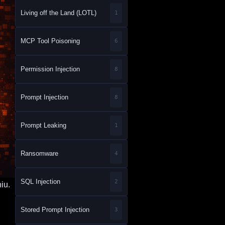
Living off the Land (LOTL)
1
MCP Tool Poisoning
6
Permission Injection
8
Prompt Injection
8
Prompt Leaking
1
Ransomware
4
SQL Injection
2
iu.
Stored Prompt Injection
3