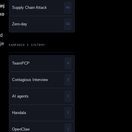
jej
Supply Chain Attack
46
ko
Zero-day
34
od
je
KAMPANIE I SYSTEMY
TeamPCP
4
Contagious Interview
3
AI agents
3
Handala
2
OpenClaw
2