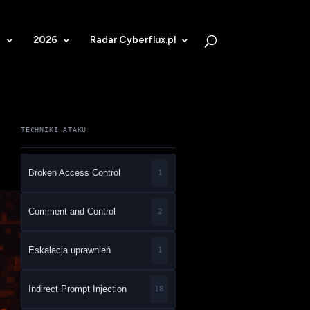
b
2026
Radar Cyberflux.pl
TECHNIKI ATAKU
Broken Access Control
1
Comment and Control
2
Eskalacja uprawnień
1
Indirect Prompt Injection
18