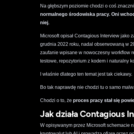
Na głębszym poziomie chodzi o coś znaczn
normalnego środowiska pracy. Oni wchodz
niej.
Microsoft opisał Contagious Interview jak
grudnia 2022 roku, nadal obserwowaną w 20
zaufanie wpisane w nowoczesny workflow rek
testowe, repozytorium z kodem i naturalny 
I właśnie dlatego ten temat jest tak ciekawy.
Bo tak naprawdę nie chodzi tu o samo malw
Chodzi o to, że
proces pracy stał się powi
Jak działa Contagious I
W opisywanym przez Microsoft schemacie na
kryptowalut lub AI i prowadzą ofiarę przez