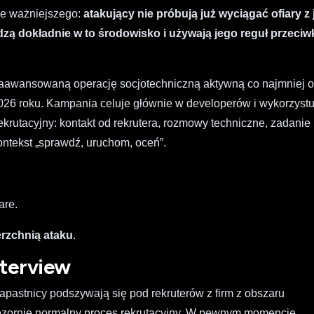
ie ważniejszego:
atakujący nie próbują już wyciągać ofiary z 
ą dokładnie w to środowisko i używają jego reguł przeciw
o zaawansowaną operację socjotechniczną aktywną co najmniej 
26 roku. Kampania celuje głównie w developerów i wykorzystu
rutacyjny: kontakt od rekrutera, rozmowy techniczne, zadanie
kontekst „sprawdź, uruchom, oceń”.
are.
erzchnią ataku
.
nterview
pastnicy podszywają się pod rekruterów z firm z obszaru
 pozornie normalny proces rekrutacyjny. W pewnym momencie