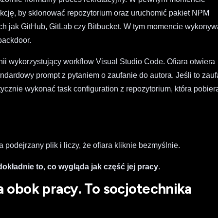
rukcję, by sklonować repozytorium oraz uruchomić pakiet NPM
ich jak GitHub, GitLab czy Bitbucket. W tym momencie wykony
 backdoor.
ii wykorzystujący workflow Visual Studio Code. Ofiara otwiera
ndardowy prompt z pytaniem o zaufanie do autora. Jeśli to zauf
znie wykonać task configuration z repozytorium, która pobiera
 podejrzany plik i liczy, że ofiara kliknie bezmyślnie.
dokładnie to, co wygląda jak część jej pracy
.
ka obok pracy. To socjotechnika