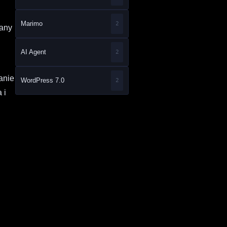
Marimo
2
wany
AI Agent
2
anie
WordPress 7.0
2
 i