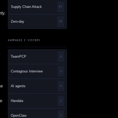
Supply Chain Attack
47
ty.
Zero-day
34
KAMPANIE I SYSTEMY
w
TeamPCP
4
Contagious Interview
3
ne
AI agents
3
ie
Handala
2
OpenClaw
2