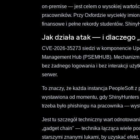
on-premise — jest celem o wysokiej wartości
pracowników. Przy Oxfordzie wyciekły imiona
finansowe i pełne rekordy studentów. ShinyH
Jak działa atak — i dlaczego 
CVE-2026-35273 siedzi w komponencie Upd
Management Hub (PSEMHUB). Mechanizm jest
bez żadnego logowania i bez interakcji uży
serwer.
To znaczy, że każda instancja PeopleSoft 
wystawiona od momentu, gdy ShinyHunters z
trzeba było phishingu na pracownika — wysta
Jest tu szczegół techniczny wart odnotowani
„gadget chain" — technika łącząca wiele p
starszymi znanymi lukami, by uzyskać efekt