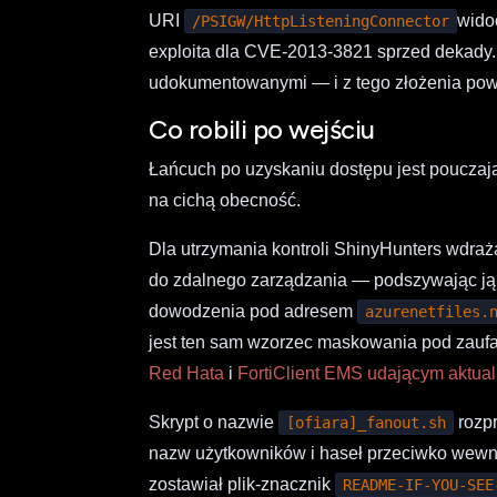
URI
wido
/PSIGW/HttpListeningConnector
exploita dla CVE-2013-3821 sprzed dekady. 
udokumentowanymi — i z tego złożenia powst
Co robili po wejściu
Łańcuch po uzyskaniu dostępu jest pouczaj
na cichą obecność.
Dla utrzymania kontroli ShinyHunters wdra
do zdalnego zarządzania — podszywając ją p
dowodzenia pod adresem
azurenetfiles.
jest ten sam wzorzec maskowania pod zaufa
Red Hata
i
FortiClient EMS udającym aktuali
Skrypt o nazwie
rozpr
[ofiara]_fanout.sh
nazw użytkowników i haseł przeciwko wew
zostawiał plik-znacznik
README-IF-YOU-SEE