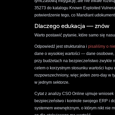
tymczasową mitygację, ale nie trwałe rozwi
35273 do katalogu Known Exploited Vulnera
potwierdzenie tego, co Mandiant udokumentowa
Dlaczego edukacja — znów
Warto postawić pytanie, które samo się nas
Odpowiedź jest strukturalna i
pisaliśmy o nie
dane o wysokiej wartości — dane osobowe, 
przy budżetach na bezpieczeństwo zwykle n
celem o korzystnym stosunku wartości łupu 
rozpowszechniony, więc jeden zero-day w ty
w jednym sektorze.
Cytat z analizy CSO Online ujmuje wniosek
bezpieczeństwo i kontrole swojego ERP i d
systemem wewnętrznym, o którym nikt nie my