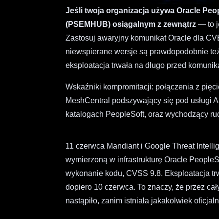
Jeśli twoja organizacja używa Oracle 
(PSEMHUB) osiągalnym z zewnątrz
— to j
Zastosuj awaryjny komunikat Oracle dla CV
niewspierane wersje są prawdopodobnie też
eksploatacja trwała na długo przed komunik
Wskaźniki kompromitacji: połączenia z pię
MeshCentral podszywający się pod usługi A
katalogach PeopleSoft, oraz wychodzący ru
11 czerwca Mandiant i Google Threat Intel
wymierzoną w infrastrukturę Oracle Peopl
wykonanie kodu, CVSS 9.8. Eksploatacja tr
dopiero 10 czerwca. To znaczy, że przez ca
nastąpiło, zanim istniała jakakolwiek oficjal