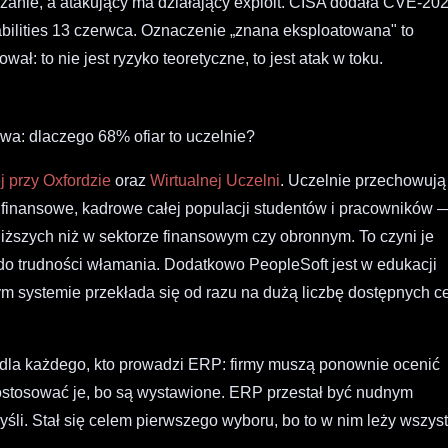
ązanie, a atakujący ma działający exploit. CISA dodała CVE-20
bilities 13 czerwca. Oznaczenie „znana eksploatowana" to
ł: to nie jest ryzyko teoretyczne, to jest atak w toku.
uwa: dlaczego 68% ofiar to uczelnie?
j przy Oxfordzie
oraz
Wirtualnej Uczelni
. Uczelnie przechowują
finansowe, kadrowe całej populacji studentów i pracowników 
iższych niż w sektorze finansowym czy obronnym. To czyni je
do trudności włamania. Dodatkowo PeopleSoft jest w edukacji
m systemie przekłada się od razu na dużą liczbę dostępnych c
 dla każdego, kto prowadzi ERP: firmy muszą ponownie ocenić
ostosować je, bo są wystawione. ERP przestał być nudnym
śli. Stał się celem pierwszego wyboru, bo to w nim leży wszyst