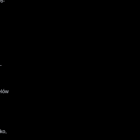
26-
—
elów
ko,