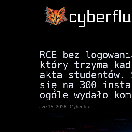
RCE bez logowani
który trzyma kad
akta studentów. 
się na 300 insta
ogóle wydało kom
cze 15, 2026
|
Cyberflux