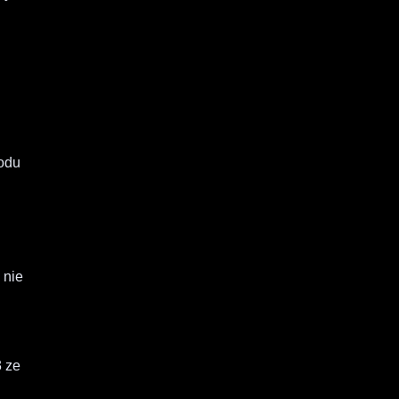
kodu
 nie
3 ze