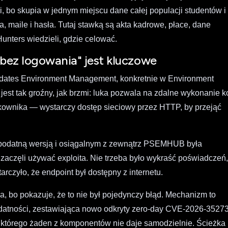
, bo skupia w jednym miejscu dane całej populacji studentów i
, maile i hasła. Tutaj stawką są akta kadrowe, płace, dane
unters wiedzieli, gdzie celować.
„bez logowania" jest kluczowe
ates Environment Management, konkretnie w Environment
 tak groźny, jak brzmi: luka pozwala na zdalne wykonanie 
tkownika — wystarczy dostęp sieciowy przez HTTP, by przejąć
z podatną wersją i osiągalnym z zewnątrz PSEMHUB była
aczęli używać exploita. Nie trzeba było wykraść poświadczeń,
rczyło, że endpoint był dostępny z internetu.
a, bo pokazuje, że to nie był pojedynczy błąd. Mechanizm to
odatności, zestawiająca nowo odkryty zero-day CVE-2026-3527
, którego żaden z komponentów nie daje samodzielnie. Ścieżka