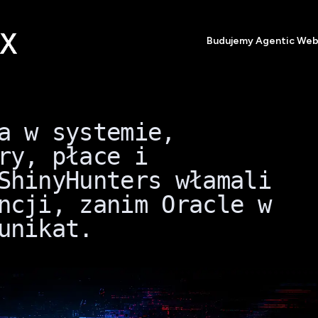
Budujemy Agentic We
a w systemie,
ry, płace i
ShinyHunters włamali
ncji, zanim Oracle w
unikat.