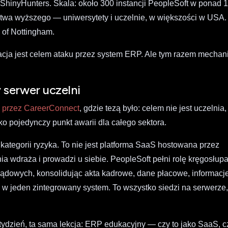
ShinyHunters. Skala: około 300 instancji PeopleSoft w ponad 
nictwa wyższego — uniwersytety i uczelnie, w większości w USA.
y of Nottingham.
ukacja jest celem ataku przez system ERP. Ale tym razem mecha
serwer uczelni
u przez CareerConnect
, gdzie tezą było: celem nie jest uczelnia,
o pojedynczy punkt awarii dla całego sektora.
kategorii ryzyka. To nie jest platforma SaaS hostowana przez
ia wdraża i prowadzi u siebie. PeopleSoft pełni rolę kręgosłup
ządowych, konsolidując akta kadrowe, dane płacowe, informacj
 w jeden zintegrowany system. To wszystko siedzi na serwerze
tydzień, ta sama lekcja: ERP edukacyjny — czy to jako SaaS, c