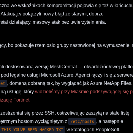
czna we wskaźnikach kompromitacji pojawia się też w łańcuch
Atakujący połączyli nowy błąd ze starymi, dobrze
ał działający, masowy atak bez uwierzytelnienia.
ący, bo pokazuje rzemiosło grupy nastawionej na wymuszenie, 
żali dostosowaną wersję MeshCentral — otwartoźródłowej platf
od legalne usługi Microsoft Azure. Agenci łączyli się z serwe
, domeną dobraną tak, by wyglądać jak Azure NetApp Files.
net
ną usługę, który
widzieliśmy przy Miasmie podszywającej się 
zację Fortinet
.
zestrzeniał się przez SSH, ostrzeliwując zaszytą na stałe listę
nętrznym hostom wyciągniętym z
, a następnie
/etc/hosts
w katalogach PeopleSoft.
-THIS-YOUVE-BEEN-HACKED.TXT