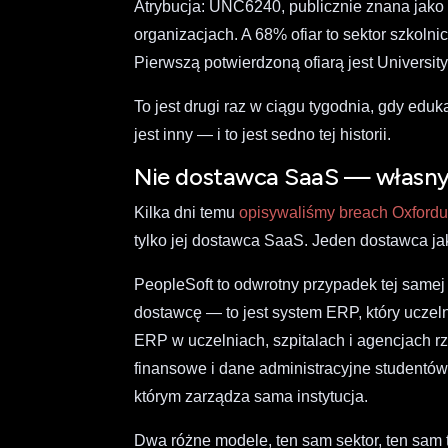
Atrybucja: UNC6240, publicznie znana jako 
organizacjach. A 68% ofiar to sektor szkol
Pierwszą potwierdzoną ofiarą jest Universit
To jest drugi raz w ciągu tygodnia, gdy ed
jest inny — i to jest sedno tej historii.
Nie dostawca SaaS — własny 
Kilka dni temu
opisywaliśmy breach Oxford
tylko jej dostawca SaaS. Jeden dostawca jak
PeopleSoft to odwrotny przypadek tej samej 
dostawcę — to jest system ERP, który uczeln
ERP w uczelniach, szpitalach i agencjach r
finansowe i dane administracyjne studentów
którym zarządza sama instytucja.
Dwa różne modele, ten sam sektor, ten sam 