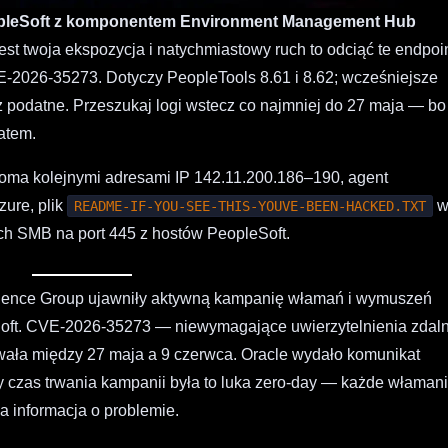
PeopleSoft z komponentem Environment Management Hub
est twoja ekspozycja i natychmiastowy ruch to odciąć te endpoin
E-2026-35273. Dotyczy PeopleTools 8.61 i 8.62; wcześniejsze
 podatne. Przeszukaj logi wstecz co najmniej do 27 maja — bo
atem.
cioma kolejnymi adresami IP 142.11.200.186–190, agent
zure, plik
README-IF-YOU-SEE-THIS-YOUVE-BEEN-HACKED.TXT
ch SMB na port 445 z hostów PeopleSoft.
ligence Group ujawniły aktywną kampanię włamań i wymuszeń
eSoft. CVE-2026-35273 — niewymagające uwierzytelnienia zdal
wała między 27 maja a 9 czerwca. Oracle wydało komunikat
ły czas trwania kampanii była to luka zero-day — każde właman
na informacja o problemie.