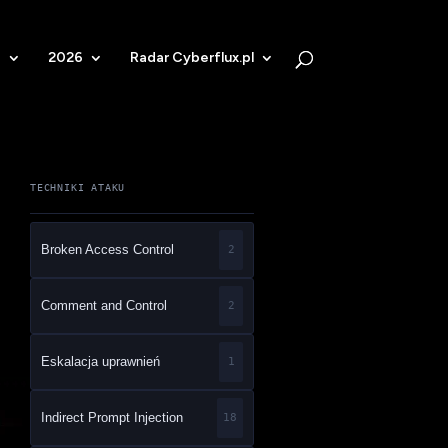
b
2026
Radar Cyberflux.pl
TECHNIKI ATAKU
Broken Access Control
2
Comment and Control
2
Eskalacja uprawnień
1
Indirect Prompt Injection
18