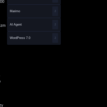
100
Marimo
2
AI Agent
2
nizm
WordPress 7.0
2
a
e
,
zy