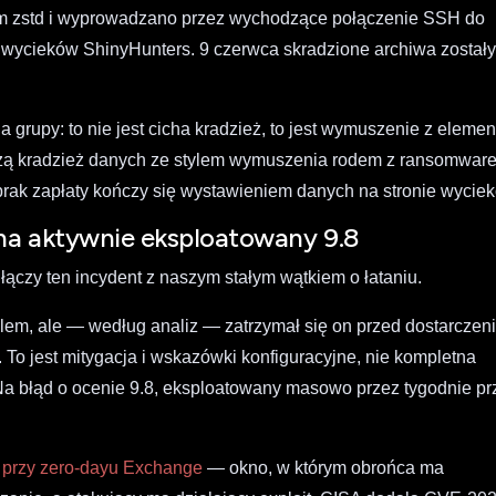
 zstd i wyprowadzano przez wychodzące połączenie SSH do
y wycieków ShinyHunters. 9 czerwca skradzione archiwa został
a grupy: to nie jest cicha kradzież, to jest wymuszenie z eleme
czą kradzież danych ze stylem wymuszenia rodem z ransomwar
 brak zapłaty kończy się wystawieniem danych na stronie wycie
 na aktywnie eksploatowany 9.8
 łączy ten incydent z naszym stałym wątkiem o łataniu.
lem, ale — według analiz — zatrzymał się on przed dostarczen
. To jest mitygacja i wskazówki konfiguracyjne, nie kompletna
a błąd o ocenie 9.8, eksploatowany masowo przez tygodnie pr
 przy zero-dayu Exchange
— okno, w którym obrońca ma