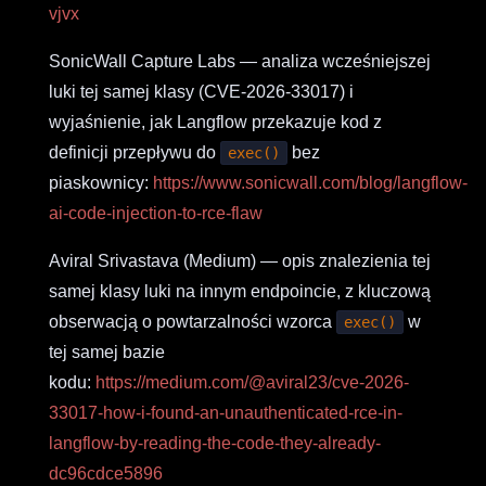
vjvx
SonicWall Capture Labs — analiza wcześniejszej
luki tej samej klasy (CVE-2026-33017) i
wyjaśnienie, jak Langflow przekazuje kod z
definicji przepływu do
bez
exec()
piaskownicy:
https://www.sonicwall.com/blog/langflow-
ai-code-injection-to-rce-flaw
Aviral Srivastava (Medium) — opis znalezienia tej
samej klasy luki na innym endpoincie, z kluczową
obserwacją o powtarzalności wzorca
w
exec()
tej samej bazie
kodu:
https://medium.com/@aviral23/cve-2026-
33017-how-i-found-an-unauthenticated-rce-in-
langflow-by-reading-the-code-they-already-
dc96cdce5896