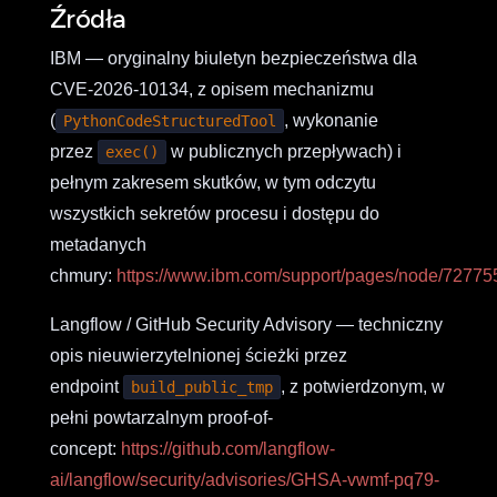
Źródła
IBM — oryginalny biuletyn bezpieczeństwa dla
CVE-2026-10134, z opisem mechanizmu
(
, wykonanie
PythonCodeStructuredTool
przez
w publicznych przepływach) i
exec()
pełnym zakresem skutków, w tym odczytu
wszystkich sekretów procesu i dostępu do
metadanych
chmury:
https://www.ibm.com/support/pages/node/72775
Langflow / GitHub Security Advisory — techniczny
opis nieuwierzytelnionej ścieżki przez
endpoint
, z potwierdzonym, w
build_public_tmp
pełni powtarzalnym proof-of-
concept:
https://github.com/langflow-
ai/langflow/security/advisories/GHSA-vwmf-pq79-