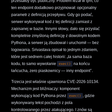
przestałby być publiczny. Problem leżał w tym, co
ten endpoint dodatkowo przyjmował: opcjonalny
parametr z definicją przepływu. Gdy go podać,
serwer wykonywał kod z tej definicji zamiast z
zapisanej w bazie. Innymi słowy, dało się przysłać
kompletnie zmyśloną definicję z dowolnym kodem
Pythona, a serwer ją zbudował i uruchomił — bez
logowania. Srivastava opisał to jednym zdaniem,
które jest sednem całej historii: „ta sama baza
kodu, to samo wywołanie
na końcu
exec()
łańcucha, zero piaskownicy — inny endpoint".
Trzecia jest właśnie ujawniona CVE-2026-10134.
Mechanizm jest bliźniaczy: komponent
wykonujący kod Pythona przez
, gdzie
exec()
wykonywany tekst pochodzi z pola
kontrolowanego przez atakującego. I znów są