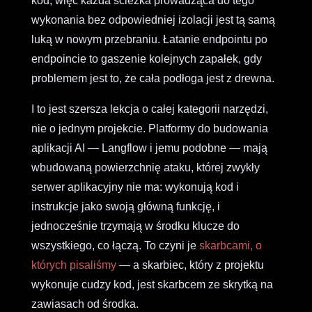
kod, więc każda ścieżka prowadząca do tego
wykonania bez odpowiedniej izolacji jest tą samą
luką w nowym przebraniu. Łatanie endpointu po
endpoincie to gaszenie kolejnych zapałek, gdy
problemem jest to, że cała podłoga jest z drewna.
I to jest szersza lekcja o całej kategorii narzędzi,
nie o jednym projekcie. Platformy do budowania
aplikacji AI — Langflow i jemu podobne — mają
wbudowaną powierzchnię ataku, której zwykły
serwer aplikacyjny nie ma: wykonują kod i
instrukcje jako swoją główną funkcję, i
jednocześnie trzymają w środku klucze do
wszystkiego, co łączą. To czyni je
skarbcami, o
których pisaliśmy
— a skarbiec, który z projektu
wykonuje cudzy kod, jest skarbcem ze skrytką na
zawiasach od środka.