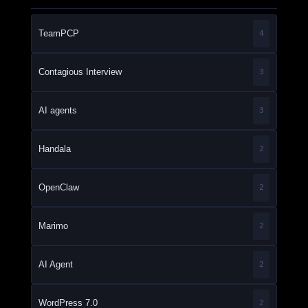
TeamPCP
4
Contagious Interview
3
AI agents
3
Handala
2
OpenClaw
2
Marimo
2
AI Agent
2
WordPress 7.0
2