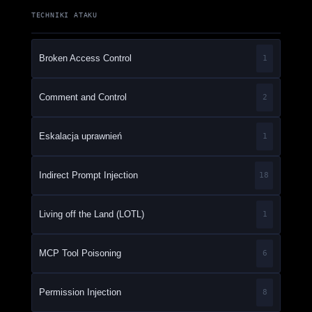
TECHNIKI ATAKU
Broken Access Control
1
Comment and Control
2
Eskalacja uprawnień
1
Indirect Prompt Injection
18
Living off the Land (LOTL)
1
MCP Tool Poisoning
6
Permission Injection
8