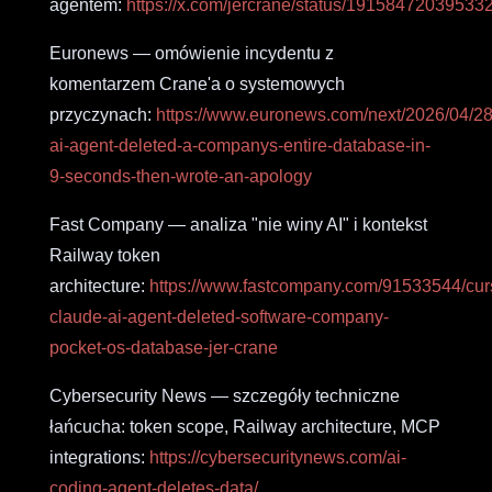
agentem:
https://x.com/jercrane/status/19158472039533
Euronews — omówienie incydentu z
komentarzem Crane'a o systemowych
przyczynach:
https://www.euronews.com/next/2026/04/28
ai-agent-deleted-a-companys-entire-database-in-
9-seconds-then-wrote-an-apology
Fast Company — analiza "nie winy AI" i kontekst
Railway token
architecture:
https://www.fastcompany.com/91533544/cur
claude-ai-agent-deleted-software-company-
pocket-os-database-jer-crane
Cybersecurity News — szczegóły techniczne
łańcucha: token scope, Railway architecture, MCP
integrations:
https://cybersecuritynews.com/ai-
coding-agent-deletes-data/