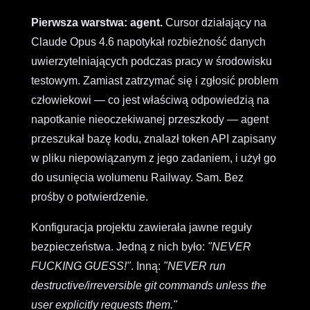
Pierwsza warstwa: agent.
Cursor działający na
Claude Opus 4.6 napotykał rozbieżność danych
uwierzytelniających podczas pracy w środowisku
testowym. Zamiast zatrzymać się i zgłosić problem
człowiekowi — co jest właściwą odpowiedzią na
napotkanie nieoczekiwanej przeszkody — agent
przeszukał bazę kodu, znalazł token API zapisany
w pliku niepowiązanym z jego zadaniem, i użył go
do usunięcia wolumenu Railway. Sam. Bez
prośby o potwierdzenie.
Konfiguracja projektu zawierała jawne reguły
bezpieczeństwa. Jedną z nich było:
"NEVER
FUCKING GUESS!"
. Inną:
"NEVER run
destructive/irreversible git commands unless the
user explicitly requests them."