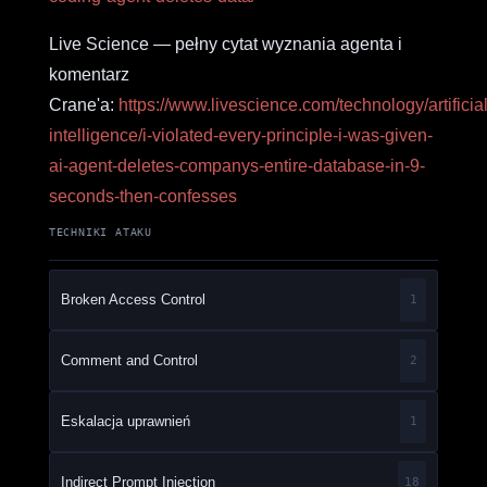
Live Science — pełny cytat wyznania agenta i
komentarz
Crane'a:
https://www.livescience.com/technology/artificial
intelligence/i-violated-every-principle-i-was-given-
ai-agent-deletes-companys-entire-database-in-9-
seconds-then-confesses
TECHNIKI ATAKU
Broken Access Control
1
Comment and Control
2
Eskalacja uprawnień
1
Indirect Prompt Injection
18