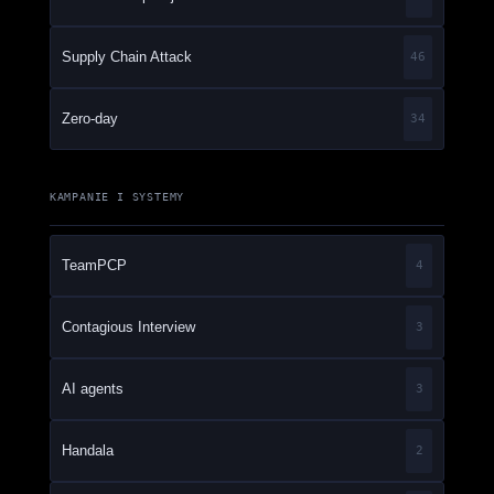
Supply Chain Attack
46
Zero-day
34
KAMPANIE I SYSTEMY
TeamPCP
4
Contagious Interview
3
AI agents
3
Handala
2