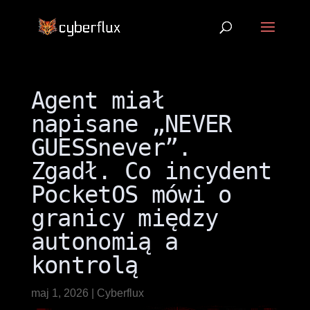
Agent miał
napisane „NEVER
GUESSnever”.
Zgadł. Co incydent
PocketOS mówi o
granicy między
autonomią a
kontrolą
maj 1, 2026
|
Cyberflux