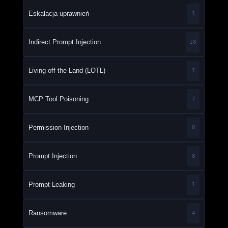
Eskalacja uprawnień
1
Indirect Prompt Injection
18
Living off the Land (LOTL)
1
MCP Tool Poisoning
7
Permission Injection
8
Prompt Injection
8
Prompt Leaking
1
Ransomware
4