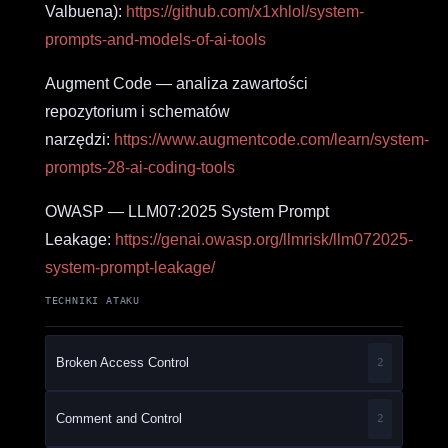
Valbuena):
https://github.com/x1xhlol/system-
prompts-and-models-of-ai-tools
Augment Code — analiza zawartości
repozytorium i schematów
narzędzi:
https://www.augmentcode.com/learn/system-
prompts-28-ai-coding-tools
OWASP — LLM07:2025 System Prompt
Leakage:
https://genai.owasp.org/llmrisk/llm072025-
system-prompt-leakage/
TECHNIKI ATAKU
Broken Access Control
2
Comment and Control
2