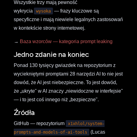
Wszystkie trzy mają pewność
wykrycia
— frazy kluczowe są
wysoka
specyficzne i mają niewiele legalnych zastosowań
w kontekście strony internetowej.
→
Baza wzorców — kategoria prompt leaking
Jedno zdanie na koniec
Ponad 130 tysięcy gwiazdek na repozytorium z
wyciekniętymi promptami 28 narzędzi AI to nie jest
dowód, że AI jest niebezpieczne. To jest dowód,
że „ukryte" w AI znaczy „niewidoczne w interfejsie"
— i to jest coś innego niż „bezpieczne".
Źródła
GitHub — repozytorium
x1xhlol/system-
(Lucas
prompts-and-models-of-ai-tools