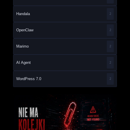
Handala
2
OpenClaw
2
Marimo
2
AI Agent
2
WordPress 7.0
2