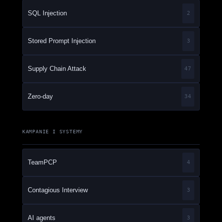
SQL Injection
2
Stored Prompt Injection
3
Supply Chain Attack
47
Zero-day
34
KAMPANIE I SYSTEMY
TeamPCP
4
Contagious Interview
3
AI agents
3