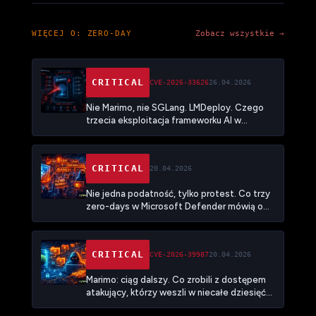
WIĘCEJ O: ZERO-DAY
Zobacz wszystkie →
CRITICAL
CVE-2026-33626
26.04.2026
Nie Marimo, nie SGLang. LMDeploy. Czego
trzecia eksploitacja frameworku AI w
miesiąc uczy o tym, że infrastruktura
wnioskowania stała się nową powierzchnią
ataku
CRITICAL
20.04.2026
Nie jedna podatność, tylko protest. Co trzy
zero-days w Microsoft Defender mówią o
tym, jak psuje się relacja między badaczami a
vendorami
CRITICAL
CVE-2026-39987
20.04.2026
Marimo: ciąg dalszy. Co zrobili z dostępem
atakujący, którzy weszli w niecałe dziesięć
godzin