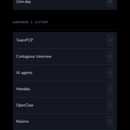
Zero-day
34
KAMPANIE I SYSTEMY
TeamPCP
4
Contagious Interview
3
AI agents
3
Handala
2
OpenClaw
2
Marimo
2