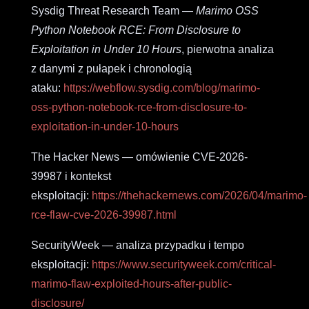
Sysdig Threat Research Team —
Marimo OSS
Python Notebook RCE: From Disclosure to
Exploitation in Under 10 Hours
, pierwotna analiza
z danymi z pułapek i chronologią
ataku:
https://webflow.sysdig.com/blog/marimo-
oss-python-notebook-rce-from-disclosure-to-
exploitation-in-under-10-hours
The Hacker News — omówienie CVE-2026-
39987 i kontekst
eksploitacji:
https://thehackernews.com/2026/04/marimo-
rce-flaw-cve-2026-39987.html
SecurityWeek — analiza przypadku i tempo
eksploitacji:
https://www.securityweek.com/critical-
marimo-flaw-exploited-hours-after-public-
disclosure/