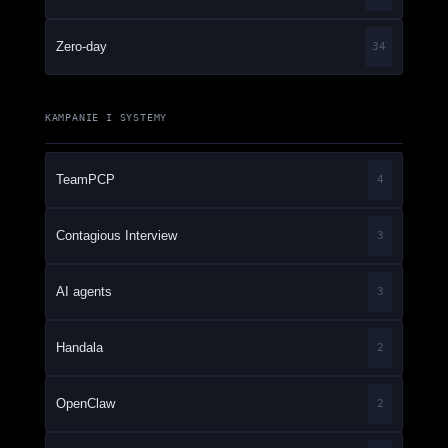
Zero-day
34
KAMPANIE I SYSTEMY
TeamPCP
4
Contagious Interview
3
AI agents
3
Handala
2
OpenClaw
2