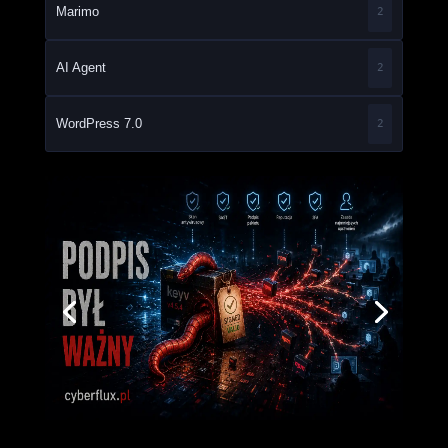
Marimo
2
AI Agent
2
WordPress 7.0
2