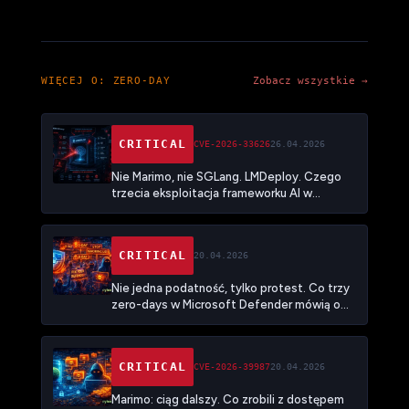
WIĘCEJ O: ZERO-DAY
Zobacz wszystkie →
CRITICAL
CVE-2026-33626
26.04.2026
Nie Marimo, nie SGLang. LMDeploy. Czego
trzecia eksploitacja frameworku AI w
miesiąc uczy o tym, że infrastruktura
wnioskowania stała się nową powierzchnią
ataku
CRITICAL
20.04.2026
Nie jedna podatność, tylko protest. Co trzy
zero-days w Microsoft Defender mówią o
tym, jak psuje się relacja między badaczami a
vendorami
CRITICAL
CVE-2026-39987
20.04.2026
Marimo: ciąg dalszy. Co zrobili z dostępem