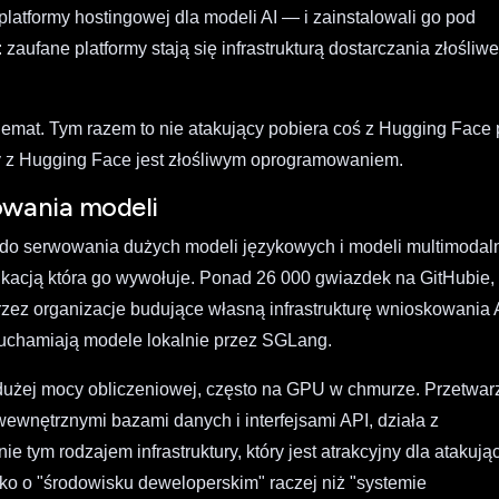
latformy hostingowej dla modeli AI — i zainstalowali go pod
zaufane platformy stają się infrastrukturą dostarczania złośliw
at. Tym razem to nie atakujący pobiera coś z Hugging Face 
y z Hugging Face jest złośliwym oprogramowaniem.
owania modeli
do serwowania dużych modeli językowych i modeli multimodal
acją która go wywołuje. Ponad 26 000 gwiazdek na GitHubie,
zez organizacje budujące własną infrastrukturę wnioskowania 
ruchamiają modele lokalnie przez SGLang.
żej mocy obliczeniowej, często na GPU w chmurze. Przetwar
wnętrznymi bazami danych i interfejsami API, działa z
 tym rodzajem infrastruktury, który jest atrakcyjny dla atakują
ako o "środowisku deweloperskim" raczej niż "systemie