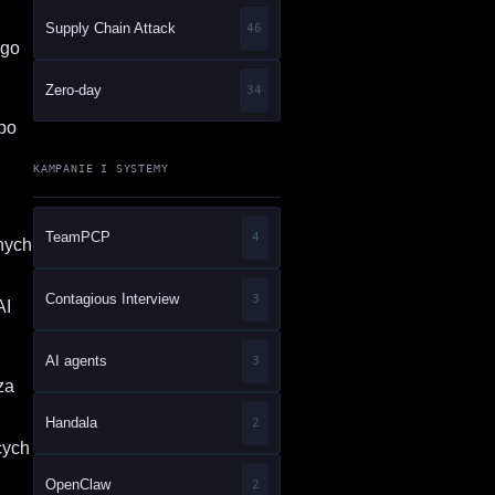
Supply Chain Attack
46
ego
Zero-day
34
po
KAMPANIE I SYSTEMY
TeamPCP
4
nych
Contagious Interview
3
AI
AI agents
3
za
Handala
2
cych
OpenClaw
2