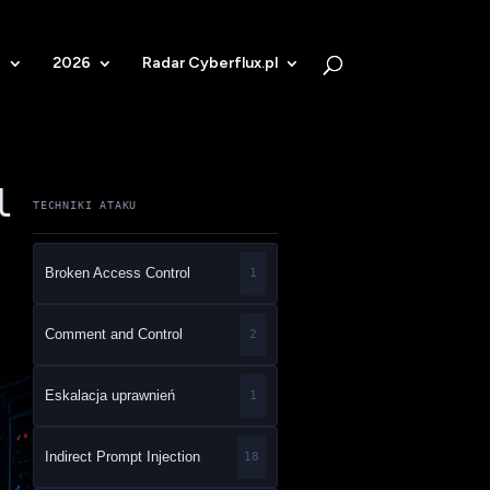
b
2026
Radar Cyberflux.pl
l
TECHNIKI ATAKU
Broken Access Control
1
Comment and Control
2
Eskalacja uprawnień
1
Indirect Prompt Injection
18