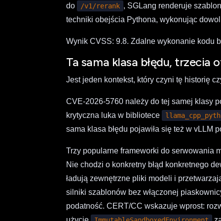
do
, SGLang renderuje szablon
/v1/rerank
techniki obejścia Pythona, wykonując dowo
Wynik CVSS: 9.8. Zdalne wykonanie kodu be
Ta sama klasa błędu, trzecia o
Jest jeden kontekst, który czyni tę histor
CVE-2026-5760 należy do tej samej klasy
krytyczna luka w bibliotece
llama_cpp_pyth
sama klasa błędu pojawiła się też w vLLM 
Trzy popularne frameworki do serwowania mod
Nie chodzi o konkretny błąd konkretnego d
ładują zewnętrzne pliki modeli i przetwarz
silniki szablonów bez włączonej piaskownicy
podatność. CERT/CC wskazuje wprost: rozw
użycie
z
ImmutableSandboxedEnvironment