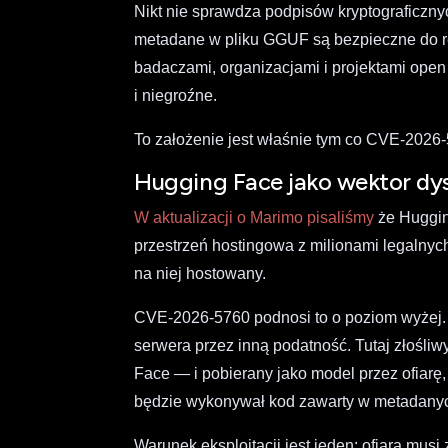
Nikt nie sprawdza podpisów kryptograficzny
metadane w pliku GGUF są bezpieczne do re
badaczami, organizacjami i projektami ope
i niegroźne.
To założenie jest właśnie tym co CVE-2026
Hugging Face jako wektor dys
W aktualizacji o Marimo pisaliśmy
że Hugging
przestrzeń hostingowa z milionami legalnych
na niej hostowany.
CVE-2026-5760 podnosi to o poziom wyżej. 
serwera przez inną podatność. Tutaj złośl
Face — i pobierany jako model przez ofiarę,
będzie wykonywał kod zawarty w metadany
Warunek eksploitacji jest jeden: ofiara mu