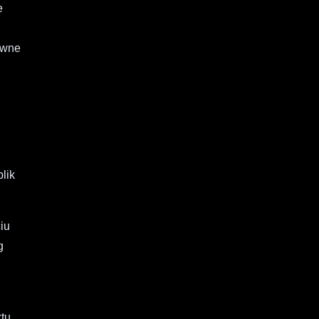
e
ywne
lik
iu
g
ktu