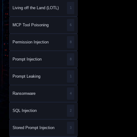
Living off the Land (LOTL)
1
MCP Tool Poisoning
6
Permission Injection
8
Prompt Injection
8
Prompt Leaking
1
Ransomware
4
SQL Injection
2
Stored Prompt Injection
3