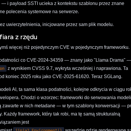
 — i payload SSTI ucieka z kontekstu szablonu przez znane
lne polecenia systemowe na serwerze.
z uwierzytelnienia, inicjowane przez sam plik modelu.
fiara z rzędu
ię czymś więcej niż pojedynczym CVE w pojedynczym frameworku.
 podatności co CVE-2024-34359 — znany jako "Llama Drama" 
z wynikiem CVSS 9.7, wykryta wcześniej i naprawiona. Ta
on
pod koniec 2025 roku jako CVE-2025-61620. Teraz SGLang.
eli AI, ta sama klasa podatności, kolejne odkrycia w ciągu ro
ewelopera. Chodzi o wzorzec: frameworki do serwowania modeli
ają zawarte w nich metadane — w tym szablony konwersacji — p
. Każdy framework, który tak robi, ma tę samą strukturalną
iązaniem jest
amiast
wszędzie gdzie renderowane s
jinja2.Environment()