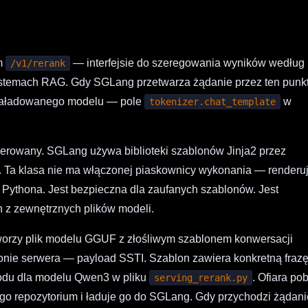
ym
— interfejsie do szeregowania wyników według
/v1/rerank
ystemach RAG. Gdy SGLang przetwarza żądanie przez ten punk
 załadowanego modelu — pole
w
tokenizer.chat_template
nderowany. SGLang używa biblioteki szablonów Jinja2 przez
. Ta klasa nie ma włączonej piaskownicy wykonania — renderu
Pythona. Jest bezpieczna dla zaufanych szablonów. Jest
 z zewnętrznych plików modeli.
 tworzy plik modelu GGUF z złośliwym szablonem konwersacji
ronie serwera — payload SSTI. Szablon zawiera konkretną fraz
odu dla modelu Qwen3 w pliku
. Ofiara po
serving_rerank.py
go repozytorium i ładuje go do SGLang. Gdy przychodzi żądani