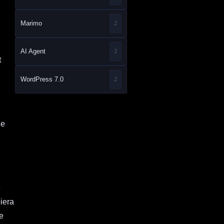
Marimo
2
AI Agent
2
t
WordPress 7.0
2
je
ę
biera
e