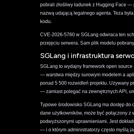
pobrali złośliwy ładunek z Hugging Face — p
nazwą udającą legalnego agenta. Teza była: 
kodu.
CVE-2026-5760 w SGLang odwraca ten schem
przejęciu serwera. Sam plik modelu pobran
SGLang i infrastruktura serw
SGLang to wydajny framework open source 
— warstwa między surowym modelem a aplik
ponad 5 500 rozwidleń projektu. Używany pr
— zamiast polegać na zewnętrznych API, u
Typowe środowisko SGLang ma dostęp do du
dane użytkowników, może być połączony z we
podwyższonymi uprawnieniami. Jest dokładnie
— i o którym administratorzy często myślą j