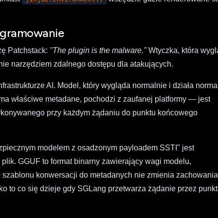
rogramowanie
zę Patchstack:
"The plugin is the malware."
Wtyczka, która wyg
śnie narzędziem zdalnego dostępu dla atakujących.
rastrukturze AI. Model, który wygląda normalnie i działa norma
ma właściwe metadane, pochodzi z zaufanej platformy — jest
wykonywanego przy każdym żądaniu do punktu końcowego
ezpiecznym modelem z osadzonym payloadem SSTI" jest
plik. GGUF to format binarny zawierający wagi modelu,
go szablonu konwersacji do metadanych nie zmienia zachowani
ko to co się dzieje gdy SGLang przetwarza żądanie przez punkt