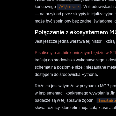
końcowego
. W środowiskach 
/v1/rerank
— na przykład przez skrypty inicjalizacyj
może być spełniony bez żadnej świadomej d
Połączenie z ekosystemem M
Jest jeszcze jedna warstwa tej historii, któr
Pisaliśmy o architektonicznym błędzie w S
trafiają do środowiska wykonawczego z do
schemat na poziomie niżej: niezaufane meta
dostępem do środowiska Pythona.
Różnica jest w tym że w przypadku MCP pro
w implementacji konkretnego wywołania Jinj
badacze są w tej sprawie zgodni:
Immutabl
słowa różnicy, które eliminują całą klasę ata