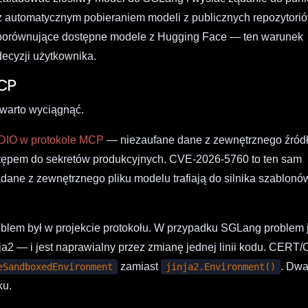
z automatycznym pobieraniem modeli z publicznych repozytori
ne porównujące dostępne modele z Hugging Face — ten warunek
ecyzji użytkownika.
CP
ą warto wyciągnąć.
TDIO w protokole MCP
— niezaufane dane z zewnętrznego źród
stępem do sekretów produkcyjnych. CVE-2026-5760 to ten sam
dane z zewnętrznego pliku modelu trafiają do silnika szablonó
blem był w projekcie protokołu. W przypadku SGLang problem 
a2 — i jest naprawialny przez zmianę jednej linii kodu. CERT/
zamiast
. Dw
eSandboxedEnvironment
jinja2.Environment()
ku.