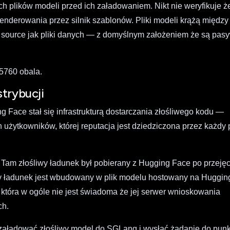
ch plików modeli przed ich załadowaniem. Nikt nie weryfikuje ż
nderowania przez silnik szablonów. Pliki modeli krążą między
n source jak pliki danych — z domyślnym założeniem że są pas
-5760 obala.
trybucji
 Face stał się infrastrukturą dostarczania złośliwego kodu —
 użytkowników, której reputacja jest dziedziczona przez każdy p
Tam złośliwy ładunek był pobierany z Hugging Face po przejęc
iwy ładunek jest wbudowany w plik modelu hostowany na Huggin
 która w ogóle nie jest świadoma że jej serwer wnioskowania
ch.
si załadować złośliwy model do SGLang i wysłać żądanie do pun